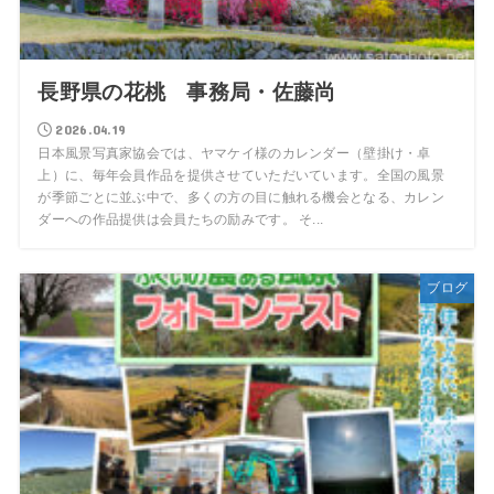
長野県の花桃 事務局・佐藤尚
2026.04.19
日本風景写真家協会では、ヤマケイ様のカレンダー（壁掛け・卓
上）に、毎年会員作品を提供させていただいています。全国の風景
が季節ごとに並ぶ中で、多くの方の目に触れる機会となる、カレン
ダーへの作品提供は会員たちの励みです。 そ...
ブログ