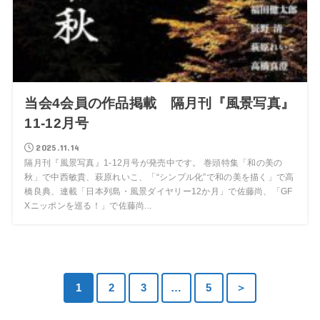
当会4会員の作品掲載 隔月刊『風景写真』
11-12月号
2025.11.14
隔月刊『風景写真』1-12月号が発売中です。 巻頭特集「和の美の
秋」で中西敏貴、萩原れいこ、「“シンプル化”で和の美を描く」で高
橋良典、連載「日本列島・風景ダイヤリー12か月」で佐藤尚、「GF
Xニッポンを巡る！」で佐藤尚...
1
2
3
…
5
＞