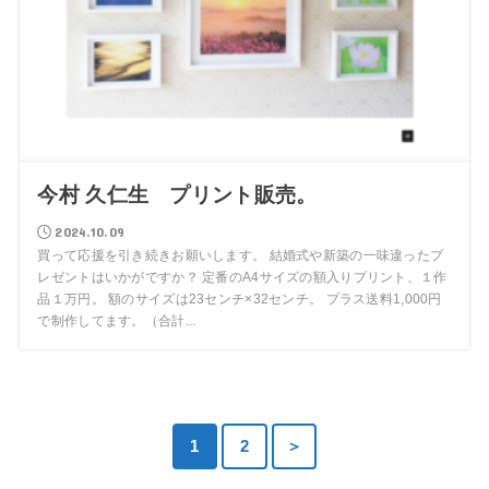
今村 久仁生 プリント販売。
2024.10.09
買って応援を引き続きお願いします。 結婚式や新築の一味違ったプ
レゼントはいかがですか？ 定番のA4サイズの額入りプリント、１作
品１万円。 額のサイズは23センチ×32センチ。 プラス送料1,000円
で制作してます。（合計...
1
2
＞