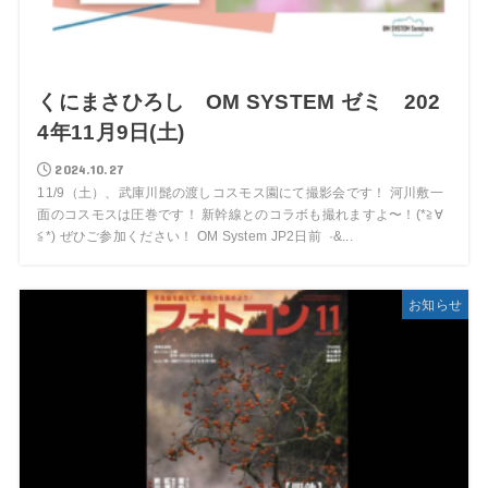
くにまさひろし OM SYSTEM ゼミ 202
4年11月9日(土)
2024.10.27
11/9（土）、武庫川髭の渡しコスモス園にて撮影会です！ 河川敷一
面のコスモスは圧巻です！ 新幹線とのコラボも撮れますよ〜！(*≧∀
≦*) ぜひご参加ください！ OM System JP2日前 ·&...
お知らせ