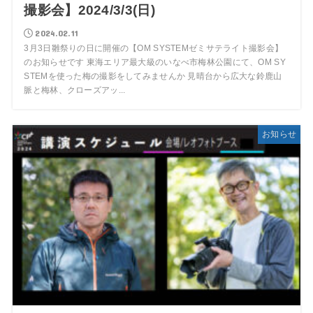
撮影会】2024/3/3(日)
2024.02.11
3月3日雛祭りの日に開催の【OM SYSTEMゼミサテライト撮影会】
のお知らせです 東海エリア最大級のいなべ市梅林公園にて、OM SY
STEMを使った梅の撮影をしてみませんか 見晴台から広大な鈴鹿山
脈と梅林、クローズアッ...
お知らせ