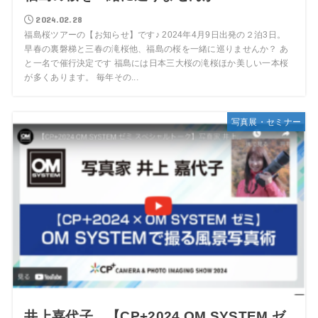
2024.02.28
福島桜ツアーの【お知らせ】です♪ 2024年4月9日出発の２泊3日。
早春の裏磐梯と三春の滝桜他、福島の桜を一緒に巡りませんか？ あ
と一名で催行決定です 福島には日本三大桜の滝桜ほか美しい一本桜
が多くあります。 毎年その...
写真展・セミナー
井上嘉代子 【CP+2024 OM SYSTEM ゼ