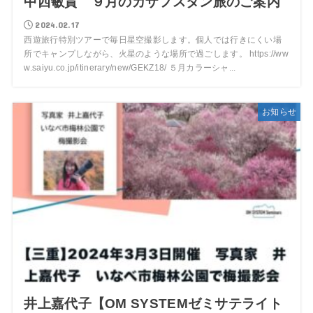
中西敏貴 ９月のカザフスタン旅のご案内
2024.02.17
西遊旅行特別ツアーで毎日星空撮影します。個人では行きにくい場
所でキャンプしながら、火星のような場所で過ごします。 https://ww
w.saiyu.co.jp/itinerary/new/GEKZ18/ ５月カラーシャ...
お知らせ
井上嘉代子【OM SYSTEMゼミサテライト