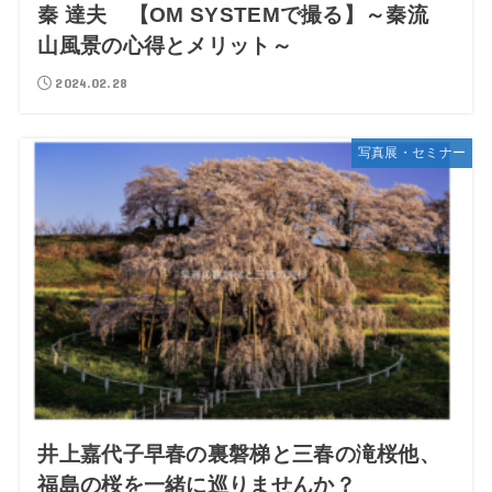
秦 達夫 【OM SYSTEMで撮る】～秦流
山風景の心得とメリット～
2024.02.28
写真展・セミナー
井上嘉代子早春の裏磐梯と三春の滝桜他、
福島の桜を一緒に巡りませんか？