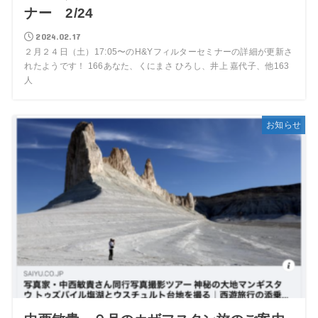
ナー 2/24
2024.02.17
２月２４日（土）17:05〜のH&Yフィルターセミナーの詳細が更新さ
れたようです！ 166あなた、くにまさ ひろし、井上 嘉代子、他163
人
お知らせ