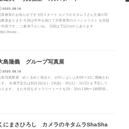
2025.08.18
写真教室のお知らせです 9月スタート カメラのキタムラさん主催の写
真教室あります 今回は半年を掛けて夕景夜景のスペシャリスト を目指
す内容です。 ご参加下さいね。 日程は下記のurl にあります
ttps://www....
大島隆義 グループ写真展
2025.08.18
大島写真塾展「めくるめく視点Ⅴ」が￼ いよいよ8/26〜31に開催され
ます。 在廊予定日は初日26(火)・29(金)・30(土)・31(日) を予定して
おります。 また今回もギャラリートークを29・30の13時〜1時間弱...
くにまさひろし カメラのキタムラShaSha