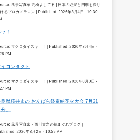
ource:
風景写真家 高橋よしてる | 日本の絶景と四季を撮り
続けるプロカメラマン
|
Published:
2026年8月4日 - 10:30
M
パッ！
ource:
マクロダイスキ！！
|
Published:
2026年8月4日 -
:28 PM
アイコンタクト
ource:
マクロダイスキ！！
|
Published:
2026年8月3日 -
:27 PM
奈良県桜井市の おんぱら祭奉納花火大会 7月31
日分。
ource:
風景写真家・西川貴之の気まぐれブログ
|
ublished:
2026年8月2日 - 10:59 AM