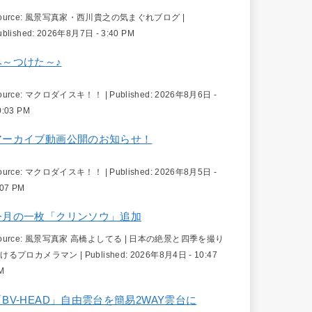
ource:
風景写真家・西川貴之の気まぐれブログ
|
ublished:
2026年8月7日 - 3:40 PM
み～つけた～♪
ource:
マクロダイスキ！！
|
Published:
2026年8月6日 -
0:03 PM
アーカイブ動画公開のお知らせ！
ource:
マクロダイスキ！！
|
Published:
2026年8月5日 -
:07 PM
今月の一枚「クリンソウ」追加
ource:
風景写真家 高橋よしてる | 日本の絶景と四季を撮り
続けるプロカメラマン
|
Published:
2026年8月4日 - 10:47
M
「BV-HEAD」自由雲台を簡易2WAY雲台に