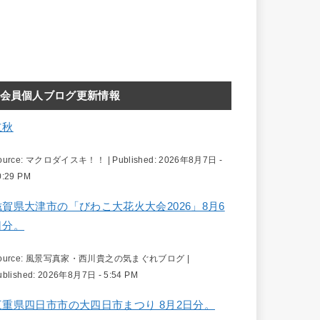
会員個人ブログ更新情報
立秋
ource:
マクロダイスキ！！
|
Published:
2026年8月7日 -
0:29 PM
滋賀県大津市の「びわこ大花火大会2026」8月6
日分。
ource:
風景写真家・西川貴之の気まぐれブログ
|
ublished:
2026年8月7日 - 5:54 PM
三重県四日市市の大四日市まつり 8月2日分。