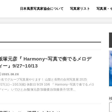
日本風景写真家協会について
写真家リスト
写真展・
飯塚元彦『 Harmony~写真で奏でるメロデ
ィー』9/27~10/13
2025.08.28
６名でグループ写真展やります！ 山梨と長野の合同写真展 2025
/27(土)～10/13(祝) 休館日 9/29 10/6 『 Harmony~写真で奏でるメロ
ディー』 いでひとみ/飯塚元彦/加藤優治/加藤善子/宮澤...