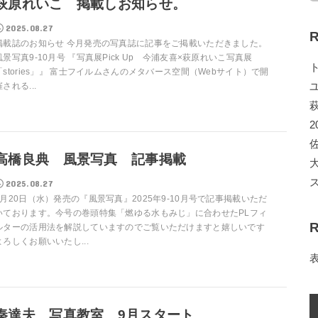
萩原れいこ 掲載しお知らせ。
2025.08.27
R
掲載誌のお知らせ 今月発売の写真誌に記事をご掲載いただきました。
風景写真9-10月号 『写真展Pick Up 今浦友喜×萩原れいこ写真展
「stories」』 富士フイルムさんのメタバース空間（Webサイト）で開
催される...
2
高橋良典 風景写真 記事掲載
2025.08.27
8月20日（水）発売の『風景写真』2025年9-10月号で記事掲載いただ
いております。今号の巻頭特集「燃ゆる水もみじ」に合わせたPLフィ
R
ルターの活用法を解説していますのでご覧いただけますと嬉しいです
よろしくお願いいたし...
秦達夫 写真教室 9月スタート