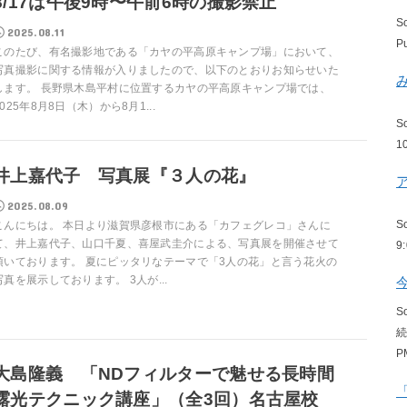
8/17は午後9時〜午前6時の撮影禁止
S
2025.08.11
P
このたび、有名撮影地である「カヤの平高原キャンプ場」において、
写真撮影に関する情報が入りましたので、以下のとおりお知らせいた
します。 長野県木島平村に位置するカヤの平高原キャンプ場では、
2025年8月8日（木）から8月1...
S
1
井上嘉代子 写真展『３人の花』
2025.08.09
S
こんにちは。 本日より滋賀県彦根市にある「カフェグレコ」さんに
て、井上嘉代子、山口千夏、喜屋武圭介による、写真展を開催させて
9
頂いております。 夏にピッタリなテーマで「3人の花」と言う花火の
写真を展示しております。 3人が...
S
P
大島隆義 「NDフィルターで魅せる長時間
露光テクニック講座」（全3回）名古屋校