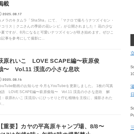
掲載
2025.08.17
カメラのキタムラ「ShaSha」にて、「マクロで撮ろうナツズイセン・
リコリス｜クニさんの季節の花レシピ」が公開されました！ 花の少な
い夏ですが、8月になると可愛いナツズイセンが咲き始めます。ぜひこ
の記事を参考にして撮影に...
萩原れいこ LOVE SCAPE編〜萩原俊
S
哉〜 Vol.11 渓流の小さな息吹
1
2025.08.16
YouTube動画のお知らせ 今月もYouTubeを更新しました。 1枚の写真
物語 LOVE SCAPE編〜萩原俊哉〜 Vol.11 渓流の小さな息吹 解
説：萩原れいこ 渓流沿いにひっそりと佇む植物を主役に、撮影された
...
S
P
【重要】カヤの平高原キャンプ場、8/8〜