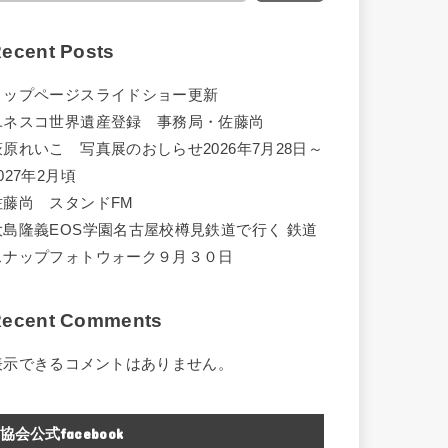
ecent Posts
トップページスライドショー更新
ユネスコ世界遺産登録 事務局・佐藤尚
萩原れいこ 写真展のおしらせ2026年7月28日～
027年2月頃
佐藤尚 スタンドFM
大島隆義EOS学園名古屋校樽見鉄道で行く 鉄道
スナップフォトウォーク９月３０日
ecent Comments
表示できるコメントはありません。
協会公式facebook