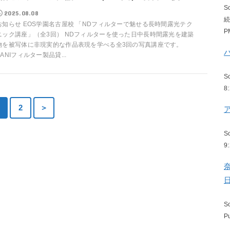
S
2025.08.08
お知らせ EOS学園名古屋校 「NDフィルターで魅せる長時間露光テク
P
ニック講座」（全3回） NDフィルターを使った日中長時間露光を建築
物を被写体に非現実的な作品表現を学べる全3回の写真講座です。
KANIフィルター製品貸...
S
8
2
＞
S
9
S
P