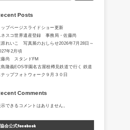
ecent Posts
トップページスライドショー更新
ユネスコ世界遺産登録 事務局・佐藤尚
萩原れいこ 写真展のおしらせ2026年7月28日～
027年2月頃
佐藤尚 スタンドFM
大島隆義EOS学園名古屋校樽見鉄道で行く 鉄道
スナップフォトウォーク９月３０日
ecent Comments
表示できるコメントはありません。
協会公式facebook