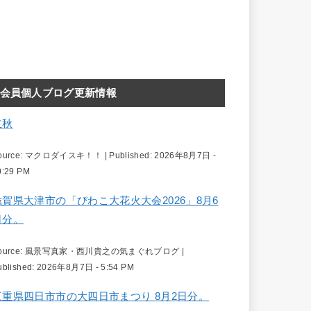
会員個人ブログ更新情報
立秋
ource:
マクロダイスキ！！
|
Published:
2026年8月7日 -
0:29 PM
滋賀県大津市の「びわこ大花火大会2026」8月6
日分。
ource:
風景写真家・西川貴之の気まぐれブログ
|
ublished:
2026年8月7日 - 5:54 PM
三重県四日市市の大四日市まつり 8月2日分。