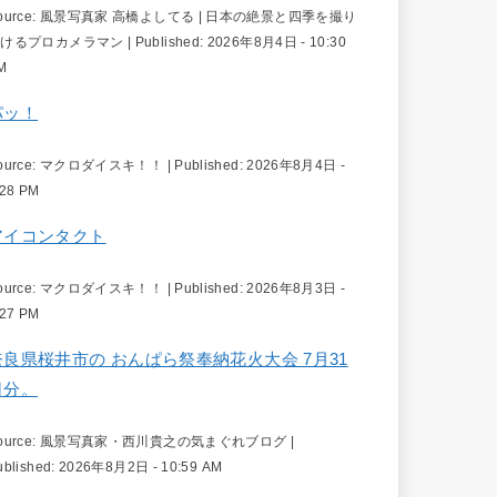
ource:
風景写真家 高橋よしてる | 日本の絶景と四季を撮り
続けるプロカメラマン
|
Published:
2026年8月4日 - 10:30
M
パッ！
ource:
マクロダイスキ！！
|
Published:
2026年8月4日 -
:28 PM
アイコンタクト
ource:
マクロダイスキ！！
|
Published:
2026年8月3日 -
:27 PM
奈良県桜井市の おんぱら祭奉納花火大会 7月31
日分。
ource:
風景写真家・西川貴之の気まぐれブログ
|
ublished:
2026年8月2日 - 10:59 AM