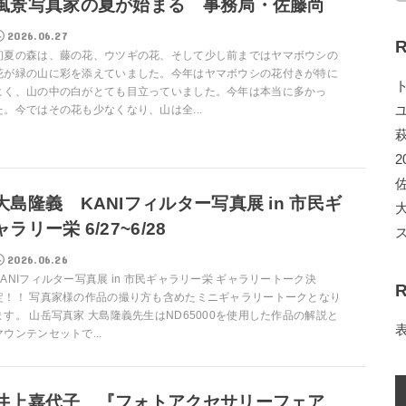
風景写真家の夏が始まる 事務局・佐藤尚
2026.06.27
R
初夏の森は、藤の花、ウツギの花、そして少し前まではヤマボウシの
花が緑の山に彩を添えていました。今年はヤマボウシの花付きが特に
よく、山の中の白がとても目立っていました。今年は本当に多かっ
た。今ではその花も少なくなり、山は全...
2
大島隆義 KANIフィルター写真展 in 市民ギ
ャラリー栄 6/27~6/28
2026.06.26
KANIフィルター写真展 in 市民ギャラリー栄 ギャラリートーク決
R
定！！ 写真家様の作品の撮り方も含めたミニギャラリートークとなり
ます。 山岳写真家 大島隆義先生はND65000を使用した作品の解説と
マウンテンセットで...
井上嘉代子 『フォトアクセサリーフェア