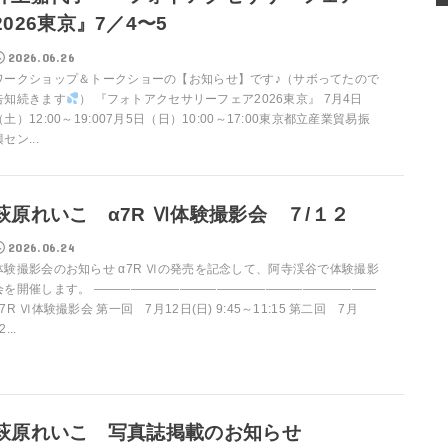
2026東京』7／4〜5
2026.06.26
ワークショップ＆トークショーの【お知らせ】です♪（サボってたので
告知続きます
） 『フォトアクセサリーフェア2026東京』 7月4日
（土）12:00～19:007月5日（日）10:00～17:00東京都立産業貿易振
セン...
萩原れいこ α7R Ⅵ体験撮影会 ７/１２
2026.06.24
体験撮影会のお知らせ α7R Ⅵの発売を記念して、阿寺渓谷で体験撮影
会を開催します。 ———————————————————————
α7R Ⅵ体験撮影会 第一回 7月12日(日) 9:45～11:15 第二回 7月
2...
萩原れいこ 写真誌掲載のお知らせ