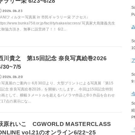
ャラリー栄 6/23~6/28
S
2026.06.23
P
KANIフィルター写真展 in 市民ギャラリー栄 アクセス↓
ttps://www.bunka758.or.jp/facility/sakae/access/ 写真家大島隆義先生
に御協力頂き、無事に設営終了！！ 6/2...
S
1
西川貴之 第15回記念 奈良写真絵巻2026
6/30~7/5
S
2026.06.20
9
☆写真展のご案内☆ 6月30日より、大型プリントによる写真展「第15
回記念 奈良写真絵巻2026」を開催いたします。 今回は15回記念特別
企画として、横幅３メートルを超えるパノラマ作品とB０作品を合わせ
て17点の展示にな...
S
P
萩原れいこ CGWORLD MASTERCLASS
ONLINE vol.21のオンライン6/22~25