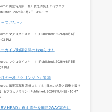
ource:
風景写真家・西川貴之の気まぐれブログ
|
ublished:
2026年8月7日 - 3:40 PM
み～つけた～♪
ource:
マクロダイスキ！！
|
Published:
2026年8月6日 -
0:03 PM
アーカイブ動画公開のお知らせ！
ource:
マクロダイスキ！！
|
Published:
2026年8月5日 -
:07 PM
今月の一枚「クリンソウ」追加
ource:
風景写真家 高橋よしてる | 日本の絶景と四季を撮り
続けるプロカメラマン
|
Published:
2026年8月4日 - 10:47
M
「BV-HEAD」自由雲台を簡易2WAY雲台に