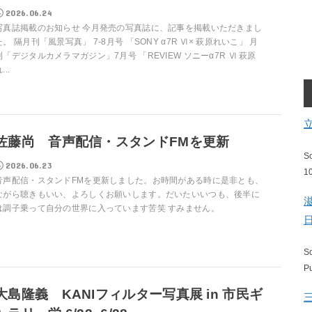
2026.06.24
写真誌掲載のお知らせ 今月発売の写真誌に、記事を掲載いただきまし
た。 隔月刊「風景写真」 7-8月号 「SONY α7R Ⅵ× 萩原れいこ」 月
刊「デジタルカメラマガジン」7月号 「REVIEW ソニーα7R Ⅵ 萩原
...
佐藤尚 音声配信・スタンドFMを更新
S
2026.06.23
1
音声配信・スタンドFMを更新しました。お時間がある時に是非とも、
ながら聴きもいい、よろしくお願いします。だいたいいつも、後半に
は調子乗って自分の世界に入っています苦笑 すみません。
S
P
大島隆義 KANIフィルター写真展 in 市民ギ