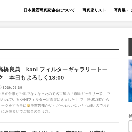
日本風景写真家協会について
写真家リスト
写真展・
高橋良典 kani フィルターギャラリートー
ク 本日もよろしく13:00
2026.06.28
土日の仕事が台風でなくなったので名古屋の「市民ギャラリー栄」で
行われているKANIフィルター写真展にきました！ で、急遽13時から
トークをする事に
事前告知がなくだーれもいないと心細いのでお近
くにお住まいでご都合の合う方...