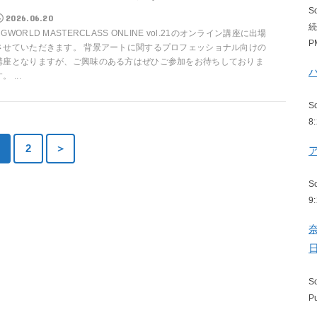
S
2026.06.20
CGWORLD MASTERCLASS ONLINE vol.21のオンライン講座に出場
P
させていただきます。 背景アートに関するプロフェッショナル向けの
講座となりますが、ご興味のある方はぜひご参加をお待ちしておりま
。 ...
S
8
2
＞
S
9
S
P