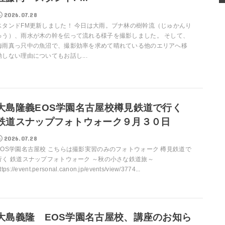
2026.07.28
スタンドFM更新しました！ 今日は大雨。ブナ林の樹幹流（じゅかんり
ゅう）、雨水が木の幹を伝って流れる様子を撮影しました。 そして、
梅雨真っ只中の魚沼で、撮影効率を求めて晴れている他のエリアへ移
動しない理由についてもお話し...
大島隆義EOS学園名古屋校樽見鉄道で行く
鉄道スナップフォトウォーク９月３０日
2026.07.28
EOS学園名古屋校 こちらは撮影実習のみのフォトウォーク 樽見鉄道で
行く 鉄道スナップフォトウォーク ～秋の小さな鉄道旅～
ttps://event.personal.canon.jp/events/view/3774...
大島義隆 EOS学園名古屋校、講座のお知ら