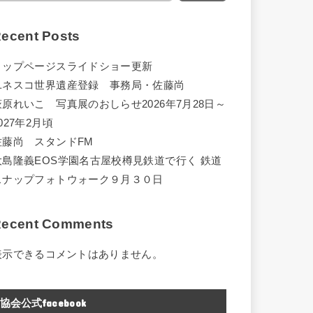
ecent Posts
トップページスライドショー更新
ユネスコ世界遺産登録 事務局・佐藤尚
萩原れいこ 写真展のおしらせ2026年7月28日～
027年2月頃
佐藤尚 スタンドFM
大島隆義EOS学園名古屋校樽見鉄道で行く 鉄道
スナップフォトウォーク９月３０日
ecent Comments
表示できるコメントはありません。
協会公式facebook