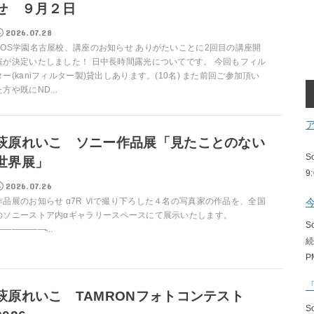
せ ９月２日
2026.07.28
EOS学園名古屋校、講座のお知らせ ありがたいことに2回目の講座開
催が決定いたしました！ 日中長時間露光についてです。 今回もフィル
ター(kaniフィルター製)貸出しあります。(10名) また前回ご参加頂い
た方や既にND...
萩原れいこ ソニー作品展「見たことのない
S
世界展」
9
2026.07.26
作品展のお知らせ α7R Ⅵで撮り下ろした４名の写真家の作品を、全国
のソニーストア内αギャラリースペースにて展示いたします。
S
——————̵...
P
萩原れいこ TAMRONフォトコンテスト
S