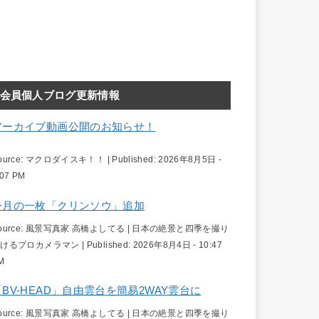
会員個人ブログ更新情報
アーカイブ動画公開のお知らせ！
ource:
マクロダイスキ！！
|
Published:
2026年8月5日 -
:07 PM
今月の一枚「クリンソウ」追加
ource:
風景写真家 高橋よしてる | 日本の絶景と四季を撮り
続けるプロカメラマン
|
Published:
2026年8月4日 - 10:47
M
「BV-HEAD」自由雲台を簡易2WAY雲台に
ource:
風景写真家 高橋よしてる | 日本の絶景と四季を撮り