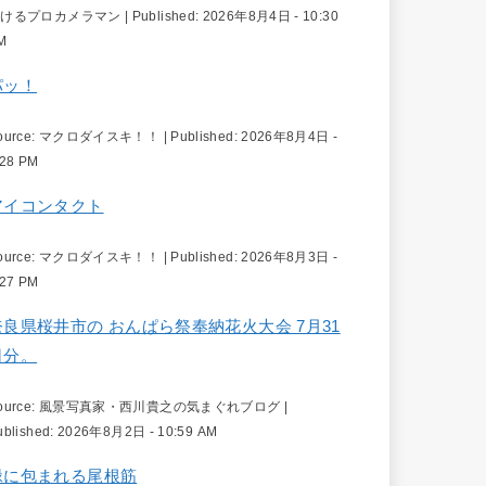
続けるプロカメラマン
|
Published:
2026年8月4日 - 10:30
M
パッ！
ource:
マクロダイスキ！！
|
Published:
2026年8月4日 -
:28 PM
アイコンタクト
ource:
マクロダイスキ！！
|
Published:
2026年8月3日 -
:27 PM
奈良県桜井市の おんぱら祭奉納花火大会 7月31
日分。
ource:
風景写真家・西川貴之の気まぐれブログ
|
ublished:
2026年8月2日 - 10:59 AM
緑に包まれる尾根筋