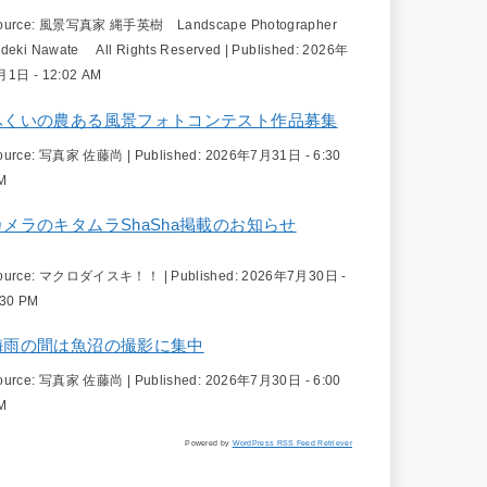
ource:
風景写真家 縄手英樹 Landscape Photographer
ideki Nawate All Rights Reserved
|
Published:
2026年
月1日 - 12:02 AM
ふくいの農ある風景フォトコンテスト作品募集
ource:
写真家 佐藤尚
|
Published:
2026年7月31日 - 6:30
M
カメラのキタムラShaSha掲載のお知らせ
ource:
マクロダイスキ！！
|
Published:
2026年7月30日 -
:30 PM
梅雨の間は魚沼の撮影に集中
ource:
写真家 佐藤尚
|
Published:
2026年7月30日 - 6:00
M
Powered by
WordPress RSS Feed Retriever