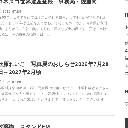
ユネスコ世界遺産登録 事務局・佐藤尚
2026.07.29
R
1993年、日本で初めてユネスコの世界遺産として4カ所が登録されま
した。もう30年以上前なんですね。そのうちの一つが、青森県と秋田
県にまたがる「白神山地」でした。広大なブナの森です。実は、当時
の私は、その自然の価値には、...
2
萩原れいこ 写真展のおしらせ2026年7月28
日～2027年2月頃
2026.07.28
休暇村嬬恋鹿沢 第13回 写真展のお知らせ 昨日、休暇村嬬恋鹿沢さん
R
の展示作品を入れ替えました。 嬬恋村でつづく温かいご縁に感謝して
おります いつもご来場いただきまして、誠にありがとうございます ー
ーーーーーーーーーーー...
佐藤尚 スタンドFM