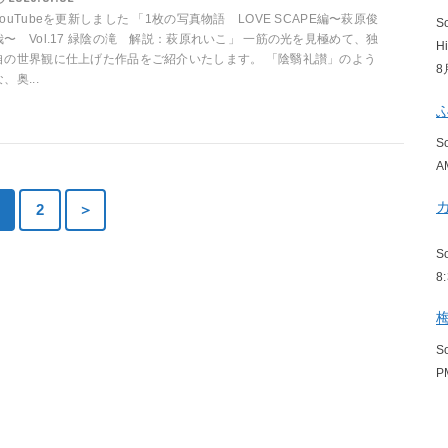
YouTubeを更新しました 「1枚の写真物語 LOVE SCAPE編〜萩原俊
S
哉〜 Vol.17 緑陰の滝 解説：萩原れいこ」 一筋の光を見極めて、独
H
自の世界観に仕上げた作品をご紹介いたします。 「陰翳礼讃」のよう
8
、奥...
S
A
2
＞
S
8
S
P