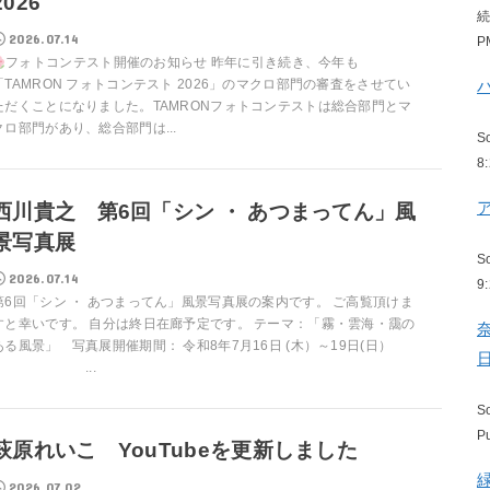
2026
2026.07.14
P
フォトコンテスト開催のお知らせ 昨年に引き続き、今年も
「TAMRON フォトコンテスト 2026」のマクロ部門の審査をさせてい
ただくことになりました。TAMRONフォトコンテストは総合部門とマ
クロ部門があり、総合部門は...
S
8
西川貴之 第6回「シン ・ あつまってん」風
景写真展
S
2026.07.14
9
第6回「シン ・ あつまってん」風景写真展の案内です。 ご高覧頂けま
すと幸いです。 自分は終日在廊予定です。 テーマ：「霧・雲海・靄の
ある風景」 写真展開催期間： 令和8年7月16日 (木）～19日(日）
...
S
P
萩原れいこ YouTubeを更新しました
2026.07.02