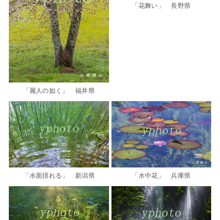
「花舞い」 長野県
「麗人の如く」 福井県
「水面揺れる」 新潟県
「水中花」 兵庫県