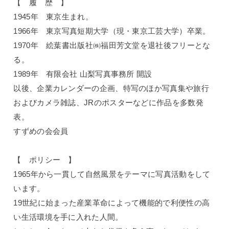
【 履 歴 】
1945年 東京生まれ。
1966年 東京写真短期大学（現・東京工芸大学）卒業。
1970年 絵葉書出版社㈱福田芳文堂を退社後フリーとな
る。
1989年 有限会社 山梨写真事務所 開設
以後、企業カレンダーの企画、特写のほか写真集や旅行
およびカメラ雑誌、JRのポスターなどに作品を多数発
表。
すずめの会会員
【 ポリシー 】
1965年から一貫して自然風景をテーマに写真活動をして
います。
19世紀に始まった産業革命によって機能的で利便性の高
い生活環境を手に入れた人間。