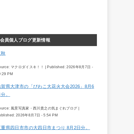
会員個人ブログ更新情報
立秋
ource:
マクロダイスキ！！
|
Published:
2026年8月7日 -
0:29 PM
滋賀県大津市の「びわこ大花火大会2026」8月6
日分。
ource:
風景写真家・西川貴之の気まぐれブログ
|
ublished:
2026年8月7日 - 5:54 PM
三重県四日市市の大四日市まつり 8月2日分。