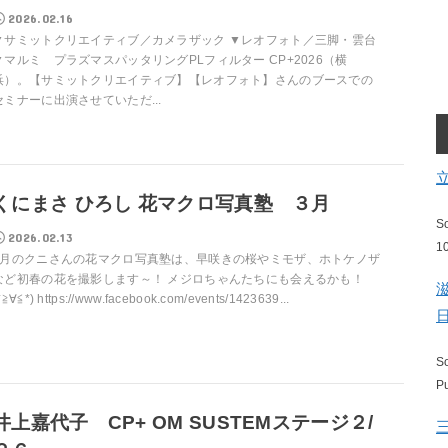
2026.02.16
▼サミットクリエイティブ／カメラザック ▼レオフォト／三脚・雲台
▼マルミ プラズマスパッタリングPLフィルター CP+2026（横
浜）。【サミットクリエイティブ】【レオフォト】さんのブースでの
セミナーに出演させていただ...
くにまさ ひろし 花マクロ写真塾 ３月
S
2026.02.13
1
3月のクニさんの花マクロ写真塾は、早咲きの桜やミモザ、ホトケノザ
など初春の花を撮影します～！ メジロちゃんたちにも会えるかも！
*≧∀≦*) https://www.facebook.com/events/1423639...
S
P
井上嘉代子 CP+ OM SUSTEMステージ２/