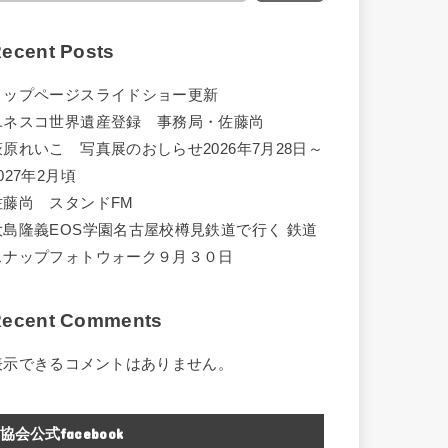
ecent Posts
トップページスライドショー更新
ユネスコ世界遺産登録 事務局・佐藤尚
萩原れいこ 写真展のおしらせ2026年7月28日～
027年2月頃
佐藤尚 スタンドFM
大島隆義EOS学園名古屋校樽見鉄道で行く 鉄道
スナップフォトウォーク９月３０日
ecent Comments
表示できるコメントはありません。
協会公式facebook