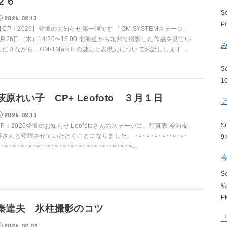
２６
S
2026.02.13
P
【CP＋2026】登壇のお知らせ第一弾です 「OM SYSTEMステージ」
2月26日（木）14:20〜15:00 北海道から九州で撮影した作品を見てい
ただきながら、OM-1MarkⅡの魅力と表現力についてお話しします ...
S
1
萩原れい子 CP+ Leofoto ３月１日
2026.02.13
S
CP＋2026登壇のお知らせ Leofotoさんのステージに、写真家 今浦友
さんと登壇させていただくことになりました。 𐄁𐄙𐄁𐄙𐄁𐄙𐄁𐄙𐄁𐄁𐄙𐄁𐄙𐄁
9
𐄁𐄙𐄁𐄙𐄁𐄙𐄁𐄙𐄁𐄙𐄁𐄁𐄙𐄁𐄙𐄁𐄙𐄁𐄙𐄁𐄙𐄁𐄙𐄁𐄙𐄁𐄙𐄁𐄁𐄙𐄁𐄙𐄁𐄙...
S
P
秦達夫 氷柱撮影のコツ
2026.02.09