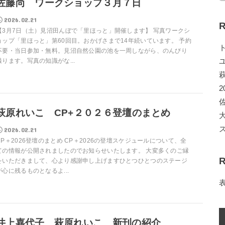
佐藤尚 ワークショップ３月７日
2026.02.21
R
【3月7日（土）見沼田んぼで「里ほっと」開催します】 写真ワークシ
ョップ「里ほっと」第60回目。おかげさまで14年続いています。 予約
不要・当日参加・無料。見沼自然公園の池を一周しながら、のんびり
撮ります。写真の知識がな...
2
萩原れいこ CP+２０２６登壇のまとめ
2026.02.21
CP＋2026登壇のまとめ CP＋2026の登壇スケジュールについて、全
ての情報が公開されましたのでお知らせいたします。 大変多くのご縁
R
をいただきまして、心より感謝申し上げますひとつひとつのステージ
が心に残るものとなるよ...
井上嘉代子 萩原れいこ 新刊の紹介