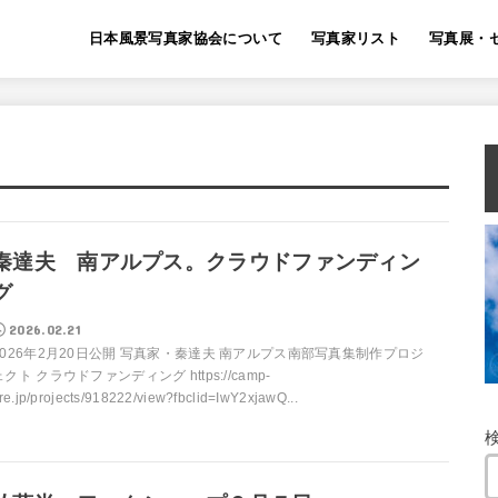
日本風景写真家協会について
写真家リスト
写真展・
秦達夫 南アルプス。クラウドファンディン
グ
2026.02.21
2026年2月20日公開 写真家・秦達夫 南アルプス南部写真集制作プロジ
ェクト クラウドファンディング https://camp-
ire.jp/projects/918222/view?fbclid=IwY2xjawQ...