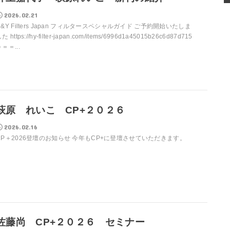
2026.02.21
H&Y Filters Japan フィルタースペシャルガイド ご予約開始いたしま
た https://hy-filter-japan.com/items/6996d1a45015b26c6d87d715
＝＝...
萩原 れいこ CP+２０２６
2026.02.16
CP＋2026登壇のお知らせ 今年もCP+に登壇させていただきます。
佐藤尚 CP+２０２６ セミナー