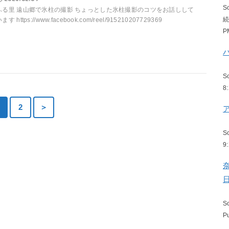
S
ふる里 遠山郷で氷柱の撮影 ちょっとした氷柱撮影のコツをお話しして
ます https://www.facebook.com/reel/915210207729369
P
S
8
2
＞
S
9
S
P