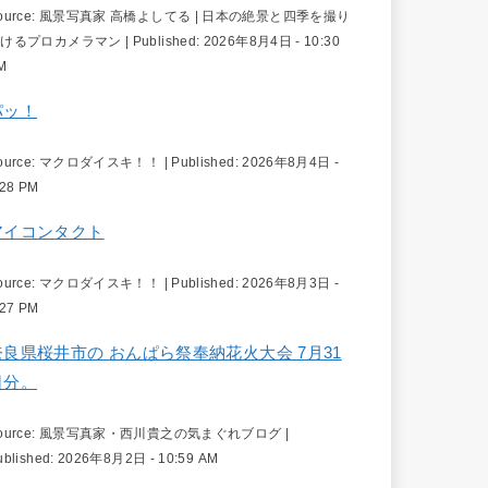
ource:
風景写真家 高橋よしてる | 日本の絶景と四季を撮り
続けるプロカメラマン
|
Published:
2026年8月4日 - 10:30
M
パッ！
ource:
マクロダイスキ！！
|
Published:
2026年8月4日 -
:28 PM
アイコンタクト
ource:
マクロダイスキ！！
|
Published:
2026年8月3日 -
:27 PM
奈良県桜井市の おんぱら祭奉納花火大会 7月31
日分。
ource:
風景写真家・西川貴之の気まぐれブログ
|
ublished:
2026年8月2日 - 10:59 AM