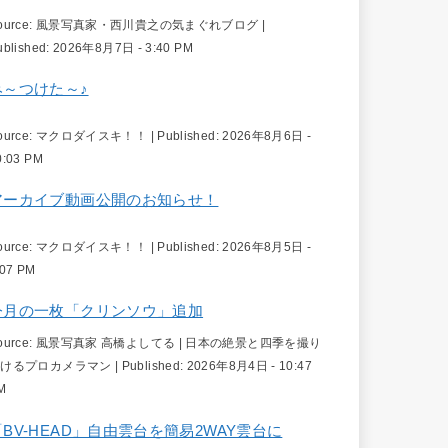
ource:
風景写真家・西川貴之の気まぐれブログ
|
ublished:
2026年8月7日 - 3:40 PM
み～つけた～♪
ource:
マクロダイスキ！！
|
Published:
2026年8月6日 -
0:03 PM
アーカイブ動画公開のお知らせ！
ource:
マクロダイスキ！！
|
Published:
2026年8月5日 -
:07 PM
今月の一枚「クリンソウ」追加
ource:
風景写真家 高橋よしてる | 日本の絶景と四季を撮り
続けるプロカメラマン
|
Published:
2026年8月4日 - 10:47
M
「BV-HEAD」自由雲台を簡易2WAY雲台に