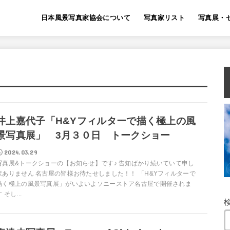
日本風景写真家協会について
写真家リスト
写真展・
井上嘉代子「H&Yフィルターで描く極上の風
景写真展」 3月３０日 トークショー
2024.03.29
写真展&トークショーの【お知らせ】です♪ 告知ばかり続いていて申し
訳ありません 名古屋の皆様お待たせしました！！ 「H&Yフィルターで
描く極上の風景写真展」がいよいよソニーストア名古屋で開催されま
 そし...