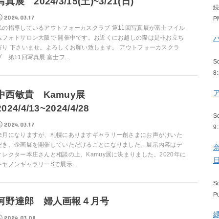
写真展 2024/3/15(土)~3/21(日)
2024.03.17
P
私の指導しているアウトフォーカスクラブ 第11回写真展が富士フイル
ムフォトサロン大阪で 開催中です。お近くにお越しの際は是非お立ち
寄り 下さいませ。よろしくお願い致します。 アウトフォーカスクラ
ブ 第11回写真展 富士フ...
S
8
中西敏貴 Kamuy展
2024/4/13~2024/4/28
S
2024.03.17
9
来月になりますが、札幌にありますギャラリー創さまにお声がけいた
だき、企画展を開催していただけることになりました。展示内容はデ
ィレクター本庄さんと相談の上、Kamuy展に決まりました。2020年に
キヤノンギャラリーSで展示...
S
P
河野達郎 婦人画報４月号
2024.03.08