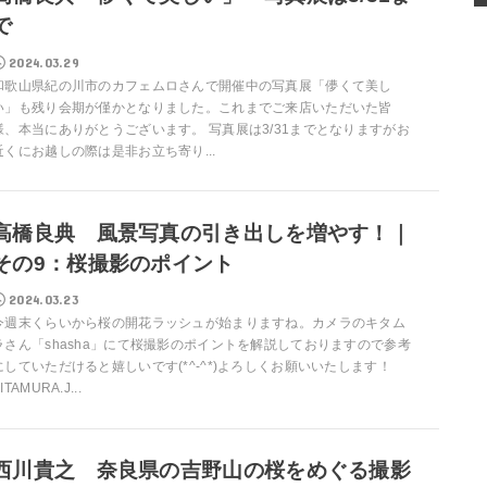
で
2024.03.29
和歌山県紀の川市のカフェムロさんで開催中の写真展「儚くて美し
い」も残り会期が僅かとなりました。これまでご来店いただいた皆
様、本当にありがとうございます。 写真展は3/31までとなりますがお
近くにお越しの際は是非お立ち寄り...
高橋良典 風景写真の引き出しを増やす！｜
その9：桜撮影のポイント
2024.03.23
今週末くらいから桜の開花ラッシュが始まりますね。カメラのキタム
ラさん「shasha」にて桜撮影のポイントを解説しておりますので参考
にしていただけると嬉しいです(*^-^*)よろしくお願いいたします！
ITAMURA.J...
西川貴之 奈良県の吉野山の桜をめぐる撮影