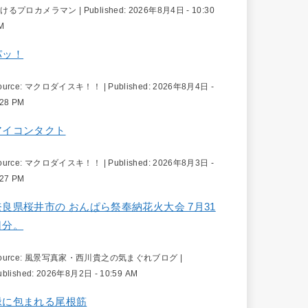
続けるプロカメラマン
|
Published:
2026年8月4日 - 10:30
M
パッ！
ource:
マクロダイスキ！！
|
Published:
2026年8月4日 -
:28 PM
アイコンタクト
ource:
マクロダイスキ！！
|
Published:
2026年8月3日 -
:27 PM
奈良県桜井市の おんぱら祭奉納花火大会 7月31
日分。
ource:
風景写真家・西川貴之の気まぐれブログ
|
ublished:
2026年8月2日 - 10:59 AM
緑に包まれる尾根筋