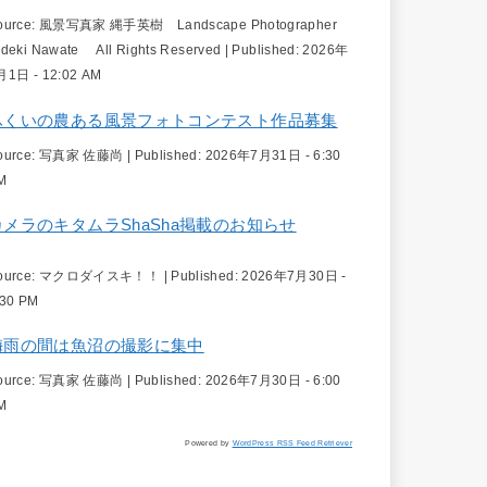
ource:
風景写真家 縄手英樹 Landscape Photographer
ideki Nawate All Rights Reserved
|
Published:
2026年
月1日 - 12:02 AM
ふくいの農ある風景フォトコンテスト作品募集
ource:
写真家 佐藤尚
|
Published:
2026年7月31日 - 6:30
M
カメラのキタムラShaSha掲載のお知らせ
ource:
マクロダイスキ！！
|
Published:
2026年7月30日 -
:30 PM
梅雨の間は魚沼の撮影に集中
ource:
写真家 佐藤尚
|
Published:
2026年7月30日 - 6:00
M
Powered by
WordPress RSS Feed Retriever