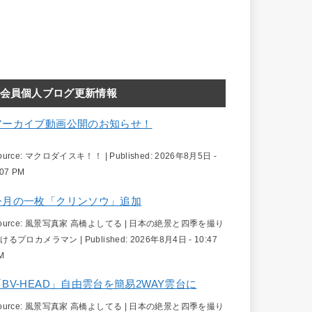
会員個人ブログ更新情報
アーカイブ動画公開のお知らせ！
ource:
マクロダイスキ！！
|
Published:
2026年8月5日 -
:07 PM
今月の一枚「クリンソウ」追加
ource:
風景写真家 高橋よしてる | 日本の絶景と四季を撮り
続けるプロカメラマン
|
Published:
2026年8月4日 - 10:47
M
「BV-HEAD」自由雲台を簡易2WAY雲台に
ource:
風景写真家 高橋よしてる | 日本の絶景と四季を撮り