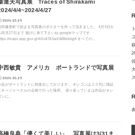
秦達夫写真展 Traces of Shirakami
2024/4/4~2024/4/27
R
2024.03.29
秋田藤里町で始まる写真展のポスターを作って頂きました。 4月4日か
ら同月27日まで 遊びに来て下さいね googleマップです
ttps://maps.app.goo.gl/4Xv478SaXW8bibng8 すべての...
2
中西敏貴 アメリカ ポートランドで写真展
2024.03.29
作品がポートランドに初進出しております。 オレゴンは２０代に雑誌
スキージャーナルの企画で行った場所。 巡り巡っていまは作品がオレ
R
ゴンに。
高橋良典「儚くて美しい」 写真展は3/31ま