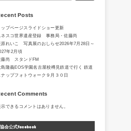
ecent Posts
トップページスライドショー更新
ユネスコ世界遺産登録 事務局・佐藤尚
萩原れいこ 写真展のおしらせ2026年7月28日～
027年2月頃
佐藤尚 スタンドFM
大島隆義EOS学園名古屋校樽見鉄道で行く 鉄道
スナップフォトウォーク９月３０日
ecent Comments
表示できるコメントはありません。
協会公式facebook