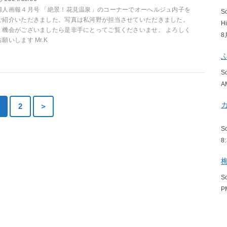
婦人画報４月号 「絶景！花見温泉」のコーナーでオーへルジュ内子を
S
ご紹介いただきました。写真は私河野が担当させていただきました。
H
機会がございましたら是非手にとってご覧くださいませ。 よろしく
8
お願いします Mr.K
S
A
2
＞
S
8
S
P