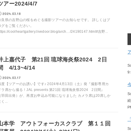
ツアー2024/4/7
2024.03.18
奈良県の吉野山の桜をめぐる撮影ツアーのお知らせです。 詳しくはブ
ログをご覧ください。
ttps://coolheartgallery.livedoor.blog/arch…/24190147.html#吉野...
井上嘉代子 第21回 琉球海炎祭2024 2日
S
間 4/13~4/14
9
2024.03.17
再度【ツアーのお誘い】です♪ 2024年4月13日（土）発『撮影専用カ
メラ席から撮る！JAL presents 第21回 琉球海炎祭2024 2日間』
S
（羽田出発）が、再度お申込み可能になりました カメラ席は20席しか
く...
P
山本学 アウトフォーカスクラブ 第１１回
S