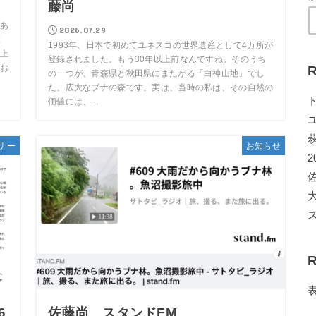
藤尚
あ
2026.07.29
と
1993年、日本で初めてユネスコの世界遺産として4カ所が
上
登録されました。もう30年以上前なんですね。そのうち
R
お
の一つが、青森県と秋田県にまたがる「白神山地」でし
た。広大なブナの森です。実は、当時の私は、その自然の
価値には、...
ナー
お知らせ
2
R
6
佐藤尚 スタンドFM