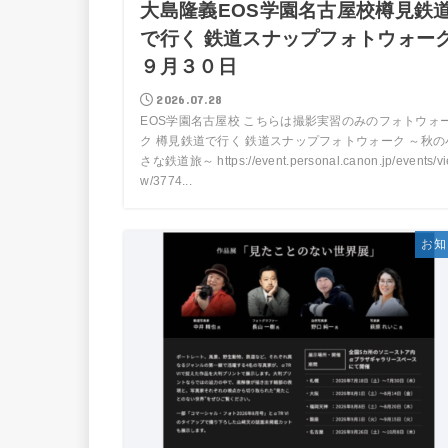
大島隆義EOS学園名古屋校樽見鉄
で行く 鉄道スナップフォトウォー
９月３０日
2026.07.28
EOS学園名古屋校 こちらは撮影実習のみのフォトウォ
ク 樽見鉄道で行く 鉄道スナップフォトウォーク ～秋の
さな鉄道旅～ https://event.personal.canon.jp/events/vi
w/3774...
お知