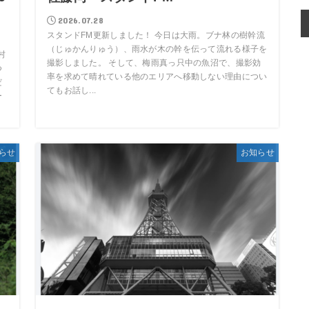
2026.07.28
スタンドFM更新しました！ 今日は大雨。ブナ林の樹幹流
（じゅかんりゅう）、雨水が木の幹を伝って流れる様子を
村
撮影しました。 そして、梅雨真っ只中の魚沼で、撮影効
つ
率を求めて晴れている他のエリアへ移動しない理由につい
だ
てもお話し...
ー
らせ
お知らせ