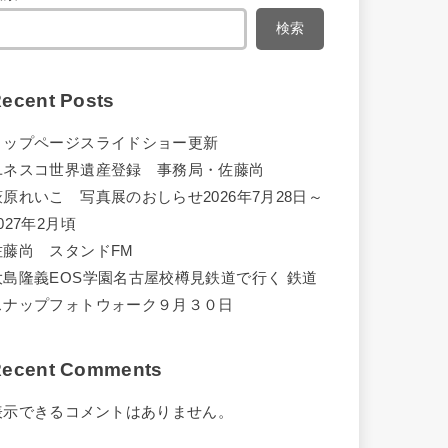
検索
ecent Posts
トップページスライドショー更新
ユネスコ世界遺産登録 事務局・佐藤尚
萩原れいこ 写真展のおしらせ2026年7月28日～
027年2月頃
佐藤尚 スタンドFM
大島隆義EOS学園名古屋校樽見鉄道で行く 鉄道
スナップフォトウォーク９月３０日
ecent Comments
表示できるコメントはありません。