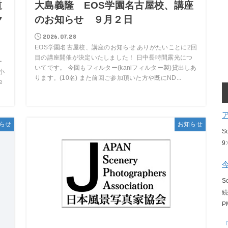
道
大島義隆 EOS学園名古屋校、講座
ク
のお知らせ ９月２日
2026.07.28
EOS学園名古屋校、講座のお知らせ ありがたいことに2回
目の講座開催が決定いたしました！ 日中長時間露光につ
ー
いてです。 今回もフィルター(kaniフィルター製)貸出しあ
小
ります。(10名) また前回ご参加頂いた方や既にND...
e
らせ
お知らせ
S
9
S
P