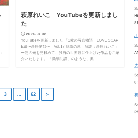
S
っ
萩原れいこ YouTubeを更新しまし
H
た
8
2026.07.02
。
YouTubeを更新しました 「1枚の写真物語 LOVE SCAP
S
。
E編〜萩原俊哉〜 Vol.17 緑陰の滝 解説：萩原れいこ」
A
：
一筋の光を見極めて、独自の世界観に仕上げた作品をご紹
介いたします。 「陰翳礼讃」のような、奥...
S
8
3
…
62
＞
S
P