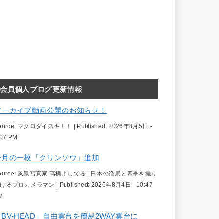
会員個人ブログ更新情報
アーカイブ動画公開のお知らせ！
ource:
マクロダイスキ！！
|
Published:
2026年8月5日 -
:07 PM
今月の一枚「クリンソウ」追加
ource:
風景写真家 高橋よしてる | 日本の絶景と四季を撮り
続けるプロカメラマン
|
Published:
2026年8月4日 - 10:47
M
「BV-HEAD」自由雲台を簡易2WAY雲台に