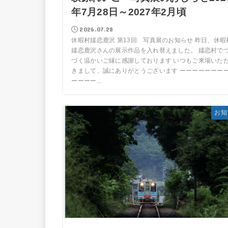
年7月28日～2027年2月頃
2026.07.28
休暇村嬬恋鹿沢 第13回 写真展のお知らせ 昨日、休暇
嬬恋鹿沢さんの展示作品を入れ替えました。 嬬恋村で
づく温かいご縁に感謝しております いつもご来場いた
きまして、誠にありがとうございます ーーーーーーー
ーーーー...
お知