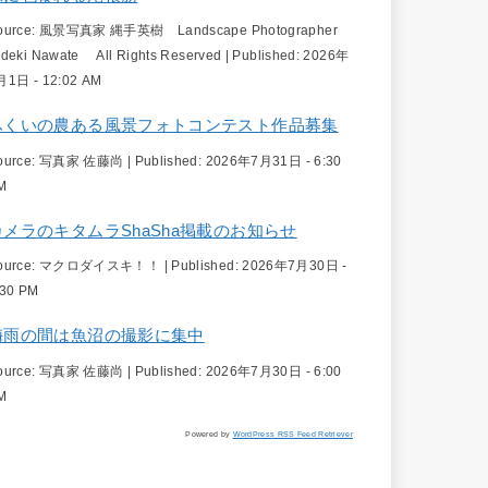
ource:
風景写真家 縄手英樹 Landscape Photographer
ideki Nawate All Rights Reserved
|
Published:
2026年
月1日 - 12:02 AM
ふくいの農ある風景フォトコンテスト作品募集
ource:
写真家 佐藤尚
|
Published:
2026年7月31日 - 6:30
M
カメラのキタムラShaSha掲載のお知らせ
ource:
マクロダイスキ！！
|
Published:
2026年7月30日 -
:30 PM
梅雨の間は魚沼の撮影に集中
ource:
写真家 佐藤尚
|
Published:
2026年7月30日 - 6:00
M
Powered by
WordPress RSS Feed Retriever