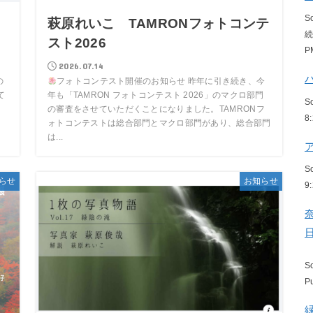
S
こ
萩原れいこ TAMRONフォトコンテ
スト2026
P
2026.07.14
の
フォトコンテスト開催のお知らせ 昨年に引き続き、今
て
年も「TAMRON フォトコンテスト 2026」のマクロ部門
S
の審査をさせていただくことになりました。TAMRONフ
8
ォトコンテストは総合部門とマクロ部門があり、総合部門
は...
S
らせ
お知らせ
9
S
P