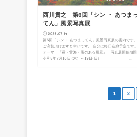
西川貴之 第6回「シン ・ あつま
てん」風景写真展
2026.07.14
第6回「シン ・ あつまってん」風景写真展の案内です
ご高覧頂けますと幸いです。 自分は終日在廊予定です
テーマ：「霧・雲海・靄のある風景」 写真展開催期間
令和8年7月16日 (木）～19日(日） ...
1
2