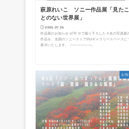
萩原れいこ ソニー作品展「見た
とのない世界展」
2026.07.26
作品展のお知らせ α7R Ⅵで撮り下ろした４名の写真家
作品を、全国のソニーストア内αギャラリースペースに
展示いたします。 ——————̵...
お知