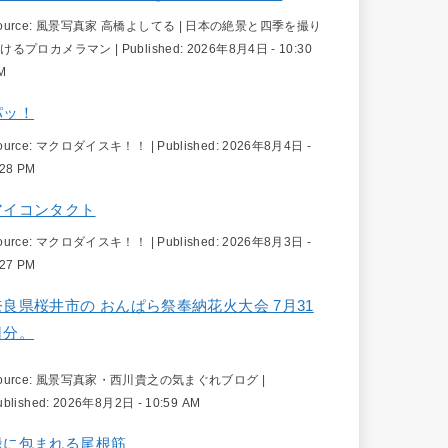
ource:
風景写真家 高橋よしてる | 日本の絶景と四季を撮り
続けるプロカメラマン
|
Published:
2026年8月4日 - 10:30
M
パッ！
ource:
マクロダイスキ！！
|
Published:
2026年8月4日 -
:28 PM
アイコンタクト
ource:
マクロダイスキ！！
|
Published:
2026年8月3日 -
:27 PM
奈良県桜井市の おんぱら祭奉納花火大会 7月31
日分。
ource:
風景写真家・西川貴之の気まぐれブログ
|
ublished:
2026年8月2日 - 10:59 AM
緑に包まれる尾根筋