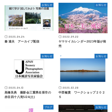
お知らせ
お知らせ
2025.04.24
2022.09.22
秦 達夫 アーカイブ配信
ヤマケイカレンダー2023年版が発
売
お知らせ
お知らせ
2025.04.13
2025.03.28
高橋良典 撮影会三重県名張市の
中西敏貴 ワークショップ２０２
赤目四十八滝5/24(土)
５
ブログ
お知らせ