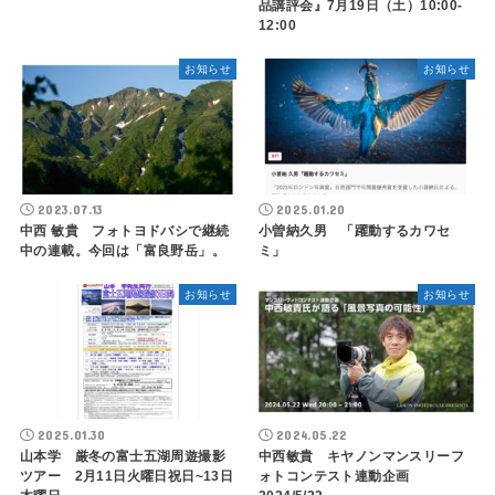
品講評会』7月19日（土）10:00-
12:00
お知らせ
お知らせ
2023.07.13
2025.01.20
中西 敏貴 フォトヨドバシで継続
小曽納久男 「躍動するカワセ
中の連載。今回は「富良野岳」。
ミ」
お知らせ
お知らせ
2025.01.30
2024.05.22
山本学 厳冬の富士五湖周遊撮影
中西敏貴 キヤノンマンスリーフ
ツアー 2月11日火曜日祝日~13日
ォトコンテスト連動企画