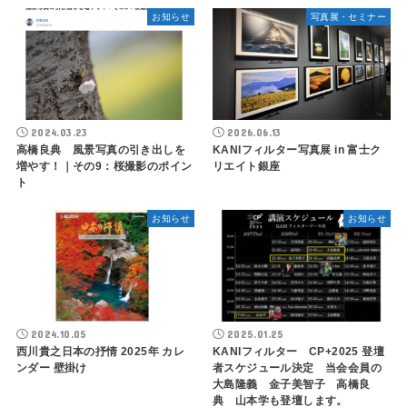
お知らせ
写真展・セミナー
2024.03.23
2026.06.13
高橋良典 風景写真の引き出しを
KANIフィルター写真展 in 富士ク
増やす！｜その9：桜撮影のポイン
リエイト銀座
ト
お知らせ
お知らせ
2024.10.05
2025.01.25
西川貴之日本の抒情 2025年 カレ
KANIフィルター CP+2025 登壇
ンダー 壁掛け
者スケジュール決定 当会会員の
大島隆義 金子美智子 高橋良
典 山本学も登壇します。