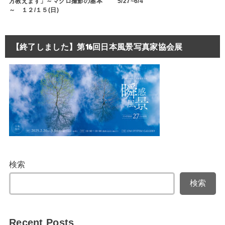
方教えます」～マクロ撮影の基本
5/27~6/4
～ １２/１５(日)
【終了しました】第16回日本風景写真家協会展
検索
検索
Recent Posts