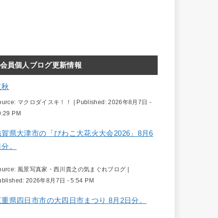
会員個人ブログ更新情報
立秋
ource:
マクロダイスキ！！
|
Published:
2026年8月7日 -
0:29 PM
滋賀県大津市の「びわこ大花火大会2026」8月6
日分。
ource:
風景写真家・西川貴之の気まぐれブログ
|
ublished:
2026年8月7日 - 5:54 PM
三重県四日市市の大四日市まつり 8月2日分。