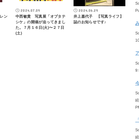
S
2024.07.09
2024.06.29
P
レン
中西敏貴 写真展「オプタテ
井上嘉代子 【写真ライフ】
シケ」の開催が迫ってきまし
誌のお知らせです♪
た。７月１６日(火)〜２７日
(土)
S
1
S
9
S
P
S