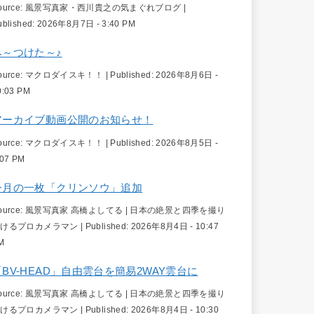
ource:
風景写真家・西川貴之の気まぐれブログ
|
ublished:
2026年8月7日 - 3:40 PM
み～つけた～♪
ource:
マクロダイスキ！！
|
Published:
2026年8月6日 -
0:03 PM
アーカイブ動画公開のお知らせ！
ource:
マクロダイスキ！！
|
Published:
2026年8月5日 -
:07 PM
今月の一枚「クリンソウ」追加
ource:
風景写真家 高橋よしてる | 日本の絶景と四季を撮り
続けるプロカメラマン
|
Published:
2026年8月4日 - 10:47
M
「BV-HEAD」自由雲台を簡易2WAY雲台に
ource:
風景写真家 高橋よしてる | 日本の絶景と四季を撮り
続けるプロカメラマン
|
Published:
2026年8月4日 - 10:30