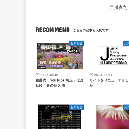
西川貴之 
RECOMMEND
お知らせ
お
2025.04.12
2023.04.03
佐藤尚 YouTube 埼玉・比企
サイトをリニューアルし
丘陵 春の花 X 雨
た
お知らせ
お