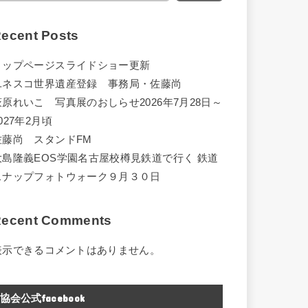
ecent Posts
トップページスライドショー更新
ユネスコ世界遺産登録 事務局・佐藤尚
萩原れいこ 写真展のおしらせ2026年7月28日～
027年2月頃
佐藤尚 スタンドFM
大島隆義EOS学園名古屋校樽見鉄道で行く 鉄道
スナップフォトウォーク９月３０日
ecent Comments
表示できるコメントはありません。
協会公式facebook