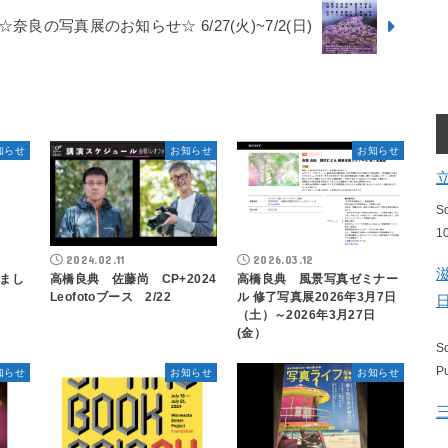
☆奈良の写真展のお知らせ☆ 6/27(火)~7/2(日)
知らせ
お知らせ
お知らせ
S
1
2024.02.11
2026.03.12
まし
高橋良典 佐藤尚 CP+2024
高橋良典 風景写真ゼミナー
Leofotoブース 2/22
ル 修了写真展2026年3月7日
（土）～2026年3月27日
(金）
S
P
知らせ
お知らせ
お知らせ