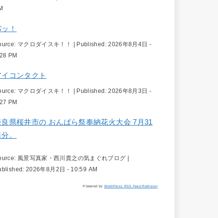
M
パッ！
ource:
マクロダイスキ！！
|
Published:
2026年8月4日 -
:28 PM
アイコンタクト
ource:
マクロダイスキ！！
|
Published:
2026年8月3日 -
:27 PM
奈良県桜井市の おんぱら祭奉納花火大会 7月31
日分。
ource:
風景写真家・西川貴之の気まぐれブログ
|
ublished:
2026年8月2日 - 10:59 AM
Powered by
WordPress RSS Feed Retriever