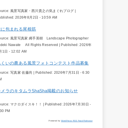
ource:
風景写真家・西川貴之の気まぐれブログ
|
ublished:
2026年8月2日 - 10:59 AM
緑に包まれる尾根筋
ource:
風景写真家 縄手英樹 Landscape Photographer
ideki Nawate All Rights Reserved
|
Published:
2026年
月1日 - 12:02 AM
ふくいの農ある風景フォトコンテスト作品募集
ource:
写真家 佐藤尚
|
Published:
2026年7月31日 - 6:30
M
カメラのキタムラShaSha掲載のお知らせ
ource:
マクロダイスキ！！
|
Published:
2026年7月30日 -
:30 PM
Powered by
WordPress RSS Feed Retriever