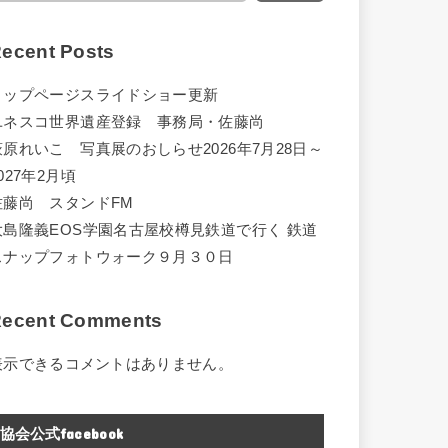
ecent Posts
トップページスライドショー更新
ユネスコ世界遺産登録 事務局・佐藤尚
萩原れいこ 写真展のおしらせ2026年7月28日～
027年2月頃
佐藤尚 スタンドFM
大島隆義EOS学園名古屋校樽見鉄道で行く 鉄道
スナップフォトウォーク９月３０日
ecent Comments
表示できるコメントはありません。
協会公式facebook