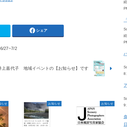
P
S
シェア
P
27~7/2
S
井上嘉代子 地域イベントの【お知らせ】です
8
S
知らせ
お知らせ
お知らせ
9