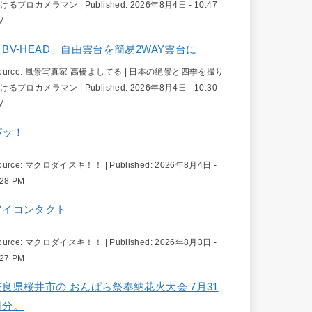
続けるプロカメラマン
|
Published:
2026年8月4日 - 10:47
M
「BV-HEAD」自由雲台を簡易2WAY雲台に
ource:
風景写真家 高橋よしてる | 日本の絶景と四季を撮り
続けるプロカメラマン
|
Published:
2026年8月4日 - 10:30
M
パッ！
ource:
マクロダイスキ！！
|
Published:
2026年8月4日 -
:28 PM
アイコンタクト
ource:
マクロダイスキ！！
|
Published:
2026年8月3日 -
:27 PM
奈良県桜井市の おんぱら祭奉納花火大会 7月31
日分。