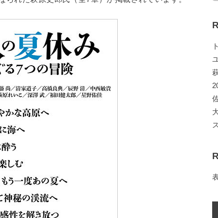
R
2
R