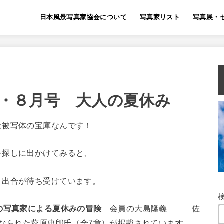
日本風景写真家協会について
写真家リスト
写真展・
７・８月号 大人の夏休み
は被写体の宝庫なんです！
を探しに出かけてみると、
く出合が待ち受けています。
名の写真家による夏休みの冒険
会員の大島隆義 佐
くなられた萩原史郎氏（全7章）が掲載されています。