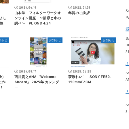
2024.04.19
2022.01.01
S
山本学 フィルターワークオ
年賀のご挨拶
P
みよし
ンライン講座 〜新緑と水の
教
調べ〜 PL GND 4/24
S
知らせ
お知らせ
お知らせ
H
8
2024.09.17
2025.06.25
S
金）
西川貴之ANA「Welcome
萩原れいこ SONY FE50-
A
に作
Aboard」 2025年 カレンダ
150mmF2GM
！
ー
S
8