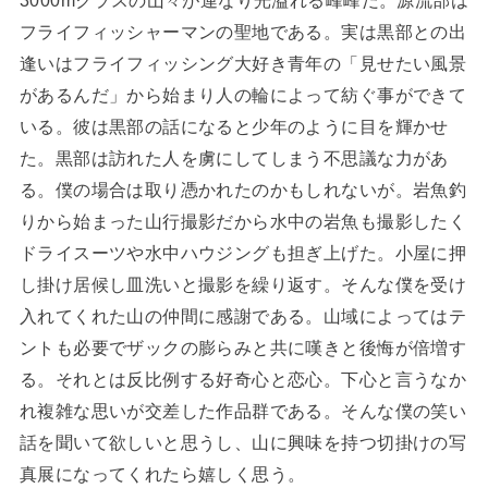
3000mクラスの山々が連なり光溢れる峰峰だ。源流部は
フライフィッシャーマンの聖地である。実は黒部との出
逢いはフライフィッシング大好き青年の「見せたい風景
があるんだ」から始まり人の輪によって紡ぐ事ができて
いる。彼は黒部の話になると少年のように目を輝かせ
た。黒部は訪れた人を虜にしてしまう不思議な力があ
る。僕の場合は取り憑かれたのかもしれないが。岩魚釣
りから始まった山行撮影だから水中の岩魚も撮影したく
ドライスーツや水中ハウジングも担ぎ上げた。小屋に押
し掛け居候し皿洗いと撮影を繰り返す。そんな僕を受け
入れてくれた山の仲間に感謝である。山域によってはテ
ントも必要でザックの膨らみと共に嘆きと後悔が倍増す
る。それとは反比例する好奇心と恋心。下心と言うなか
れ複雑な思いが交差した作品群である。そんな僕の笑い
話を聞いて欲しいと思うし、山に興味を持つ切掛けの写
真展になってくれたら嬉しく思う。