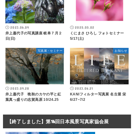
2023.06.09
2025.05.02
井上嘉代子の写真講座 岐阜７月２
くにまさ ひろし フォトセミナー
日(日)
5/17(土)
写真展・セミナー
お知らせ
2023.09.28
2023.06.21
井上嘉代子 晩秋のカヤの平と紅
KANIフィルター写真展 名古屋 栄
葉真っ盛りの志賀高原 10/24.25
6/27~7/2
【終了しました】第16回日本風景写真家協会展