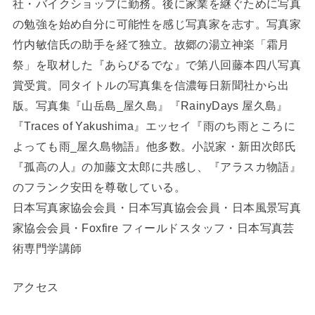
社・バイクショップに勤務。後に家業を継ぐために写真
の勉強を始め自分に可能性を感じ写真家を志す。写真家
竹内敏信氏の助手を経て独立。故郷の湯立神楽「霜月
祭」を取材した『あらびるでな』で第八回藤本四八写真
賞受賞。同タイトルの写真集を信濃毎日新聞社から出
版。写真集『山岳島_屋久島』『RainyDays 屋久島』
『Traces of Yakushima』エッセイ『雨のち雨ところに
よっても雨_屋久島物語』他多数。小説家・新田次郎氏
『孤高の人』の加藤文太郎に共感し、『アラスカ物語』
のフランク安田を尊敬している。
日本写真家協会会員・日本写真協会会員・日本風景写真
家協会会員・Foxfire フィールドスタッフ・日本写真芸
術専門学講師
アクセス