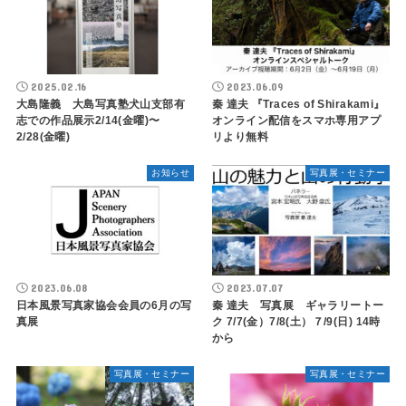
2025.02.16
2023.06.09
大島隆義 大島写真塾犬山支部有
秦 達夫 『Traces of Shirakami』
志での作品展示2/14(金曜)〜
オンライン配信をスマホ専用アプ
2/28(金曜)
リより無料
お知らせ
写真展・セミナー
2023.06.08
2023.07.07
日本風景写真家協会会員の6月の写
秦 達夫 写真展 ギャラリートー
真展
ク 7/7(金）7/8(土）７/9(日) 14時
から
写真展・セミナー
写真展・セミナー