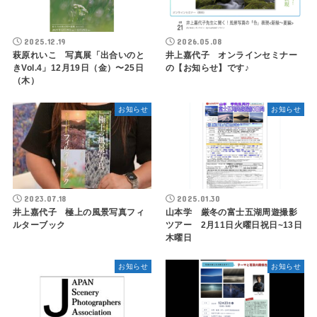
2025.12.19
2026.05.08
萩原れいこ 写真展「出合いのと
井上嘉代子 オンラインセミナー
きVol.4」12月19日（金）〜25日
の【お知らせ】です♪
（木）
お知らせ
お知らせ
2023.07.18
2025.01.30
井上嘉代子 極上の風景写真フィ
山本学 厳冬の富士五湖周遊撮影
ルターブック
ツアー 2月11日火曜日祝日~13日
木曜日
お知らせ
お知らせ