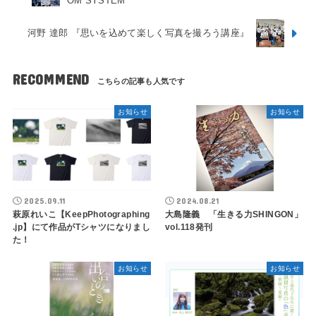
OM SYSTEM
河野 達郎 『思いを込めて楽しく写真を撮ろう講座』
RECOMMEND
お知らせ
お知らせ
2025.09.11
2024.08.21
萩原れいこ【KeepPhotographing​
大島隆義 「生きる力SHINGON」
.jp】にて作品がTシャツになりまし
vol.118発刊
た！
お知らせ
お知らせ