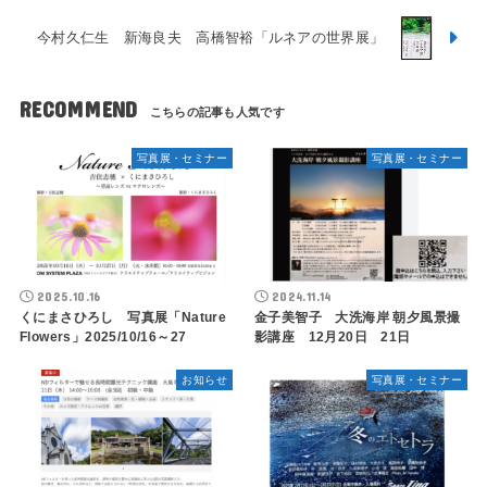
今村久仁生 新海良夫 高橋智裕「ルネアの世界展」
RECOMMEND
写真展・セミナー
写真展・セミナー
2025.10.16
2024.11.14
くにまさひろし 写真展「Nature
金子美智子 大洗海岸 朝夕風景撮
Flowers」2025/10/16～27
影講座 12月20日 21日
お知らせ
写真展・セミナー