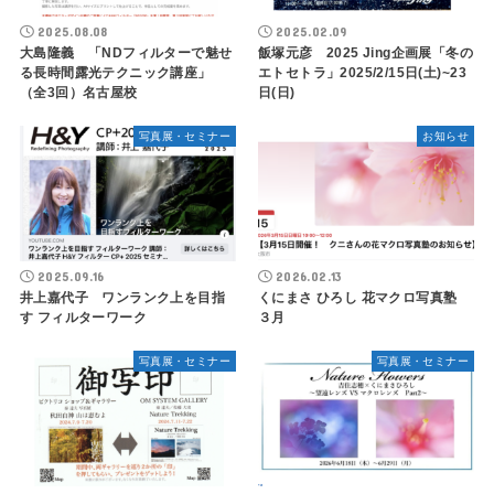
2025.08.08
2025.02.09
大島隆義 「NDフィルターで魅せ
飯塚元彦 2025 Jing企画展「冬の
る長時間露光テクニック講座」
エトセトラ」2025/2/15日(土)~23
（全3回）名古屋校
日(日)
写真展・セミナー
お知らせ
2025.09.16
2026.02.13
井上嘉代子 ワンランク上を目指
くにまさ ひろし 花マクロ写真塾
す フィルターワーク
３月
写真展・セミナー
写真展・セミナー