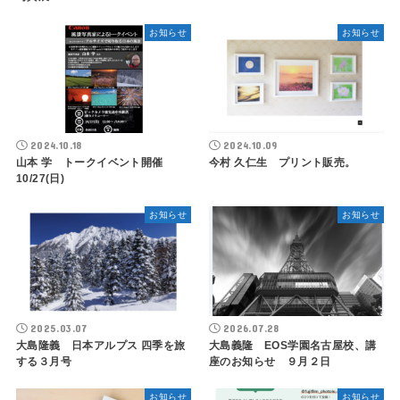
お知らせ
お知らせ
2024.10.18
2024.10.09
山本 学 トークイベント開催
今村 久仁生 プリント販売。
10/27(日)
お知らせ
お知らせ
2025.03.07
2026.07.28
大島隆義 日本アルプス 四季を旅
大島義隆 EOS学園名古屋校、講
する３月号
座のお知らせ ９月２日
お知らせ
お知らせ