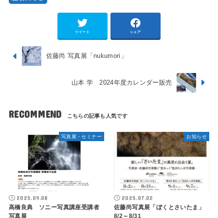
ツイート
シェア
佐藤尚 写真展「nukumori」
山本 学 2024年度カレンダー販売
RECOMMEND
写真展・セミナー
お知らせ
2025.09.08
2025.07.02
高橋良典 ソニー写真講座受講者
佐藤尚写真展「ぼくとさいたま」
写真展
8/2～8/31