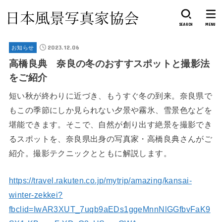
SEARCH
MENU
2023.12.06
お知らせ
高橋良典 奈良の冬のおすすスポットと撮影法
をご紹介
短い秋が終わりに近づき、もうすぐ冬の到来。奈良県で
もこの季節にしか見られない夕景や霧氷、雪景色などを
堪能できます。そこで、自然が創り出す絶景を撮影でき
るスポットを、奈良県出身の写真家・高橋良典さんがご
紹介。撮影テクニックとともに解説します。
https://travel.rakuten.co.jp/mytrip/amazing/kansai-
winter-zekkei?
fbclid=IwAR3XUT_7uqb9aEDs1ggeMnnNlGGfbvFaK9