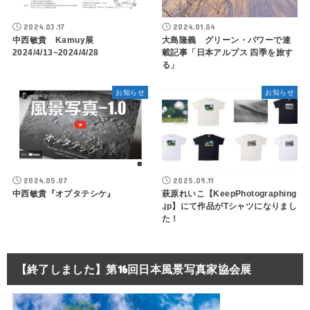
2024.03.17
2024.01.04
中西敏貴 Kamuy展
大島隆義 グリーン・パワーで連
2024/4/13~2024/4/28
載記事「日本アルプス 四季を旅す
る」
お知らせ
お知らせ
2024.05.07
2025.09.11
中西敏貴『オプタテシケ』
萩原れいこ【KeepPhotographing​
.jp】にて作品がTシャツになりまし
た！
【終了しました】第16回日本風景写真家協会展