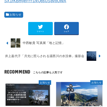
SX1rKBmyeFrYDxQ8sUSpvoOWA
お知らせ
ツイート
シェア
中西敏貴 写真展「地と記憶」
井上嘉代子「月光に照らされる湯西川の水没林」撮影会
RECOMMEND
お知らせ
お知らせ