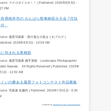
ource:
マクロダイスキ！！
|
Published:
2026年8月3日 -
:27 PM
奈良県桜井市の おんぱら祭奉納花火大会 7月31
日分。
ource:
風景写真家・西川貴之の気まぐれブログ
|
ublished:
2026年8月2日 - 10:59 AM
緑に包まれる尾根筋
ource:
風景写真家 縄手英樹 Landscape Photographer
ideki Nawate All Rights Reserved
|
Published:
2026年
月1日 - 12:02 AM
ふくいの農ある風景フォトコンテスト作品募集
ource:
写真家 佐藤尚
|
Published:
2026年7月31日 - 6:30
M
Powered by
WordPress RSS Feed Retriever