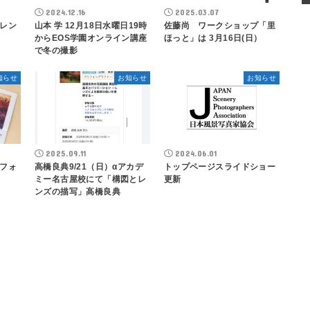
2024.12.16
2025.03.07
レン
山本 学 12月18日水曜日19時
佐藤尚 ワークショップ「里
からEOS学園オンライン講座
ほっと」は 3月16日(日）
で冬の撮影
知らせ
お知らせ
お知らせ
2025.09.11
2024.06.01
フォ
高橋良典9/21（日）αアカデ
トップページスライドショー
ミー名古屋校にて「構図とレ
更新
ンズの描写」高橋良典