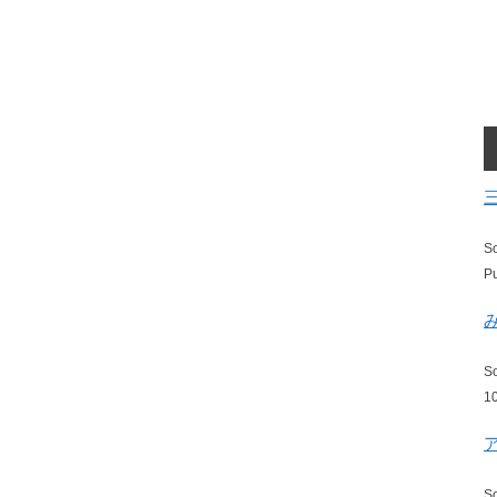
S
P
S
1
S