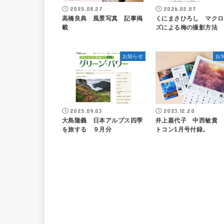
2025.08.27
2026.02.07
高橋良典 風景写真 記事掲
くにまさひろし マクロ
載
ズによる梅の撮影方法
お知らせ
お
2025.09.03
2023.12.20
大島隆義 日本アルプス四季
井上嘉代子 中西敏貴 
を旅する ９月分
トコン1月号付録。