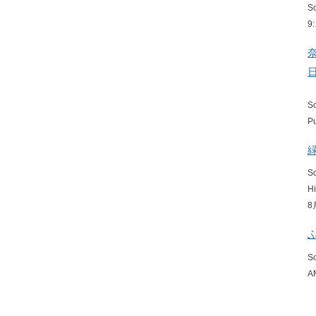
S
9
S
P
S
H
8
S
A