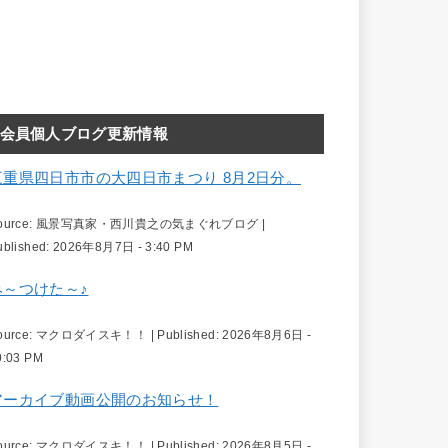
会員個人ブログ更新情報
三重県四日市市の大四日市まつり 8月2日分。
ource:
風景写真家・西川貴之の気まぐれブログ
|
ublished:
2026年8月7日 - 3:40 PM
み～つけた～♪
ource:
マクロダイスキ！！
|
Published:
2026年8月6日 -
0:03 PM
アーカイブ動画公開のお知らせ！
ource:
マクロダイスキ！！
|
Published:
2026年8月5日 -