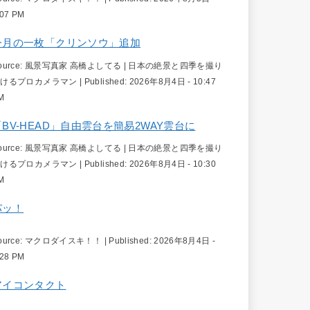
:07 PM
今月の一枚「クリンソウ」追加
ource:
風景写真家 高橋よしてる | 日本の絶景と四季を撮り
続けるプロカメラマン
|
Published:
2026年8月4日 - 10:47
M
「BV-HEAD」自由雲台を簡易2WAY雲台に
ource:
風景写真家 高橋よしてる | 日本の絶景と四季を撮り
続けるプロカメラマン
|
Published:
2026年8月4日 - 10:30
M
パッ！
ource:
マクロダイスキ！！
|
Published:
2026年8月4日 -
:28 PM
アイコンタクト