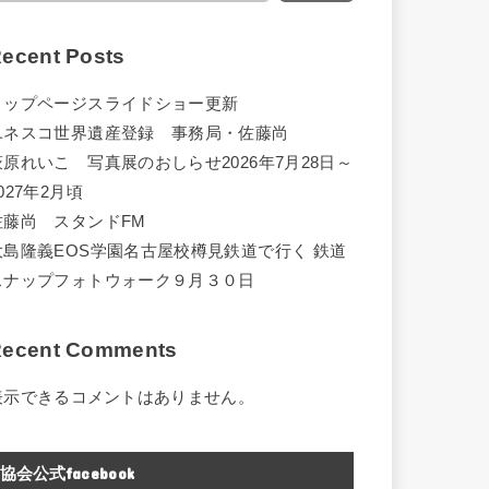
ecent Posts
トップページスライドショー更新
ユネスコ世界遺産登録 事務局・佐藤尚
萩原れいこ 写真展のおしらせ2026年7月28日～
027年2月頃
佐藤尚 スタンドFM
大島隆義EOS学園名古屋校樽見鉄道で行く 鉄道
スナップフォトウォーク９月３０日
ecent Comments
表示できるコメントはありません。
協会公式facebook