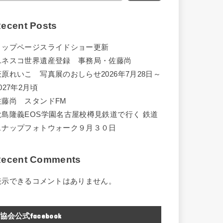
ecent Posts
トップページスライドショー更新
ユネスコ世界遺産登録 事務局・佐藤尚
萩原れいこ 写真展のおしらせ2026年7月28日～
027年2月頃
佐藤尚 スタンドFM
大島隆義EOS学園名古屋校樽見鉄道で行く 鉄道
スナップフォトウォーク９月３０日
ecent Comments
表示できるコメントはありません。
協会公式facebook