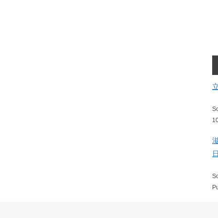
S
1
S
P