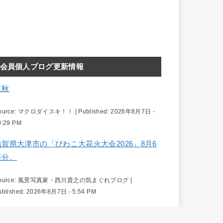
会員個人ブログ更新情報
立秋
ource:
マクロダイスキ！！
|
Published:
2026年8月7日 -
0:29 PM
滋賀県大津市の「びわこ大花火大会2026」8月6
日分。
ource:
風景写真家・西川貴之の気まぐれブログ
|
ublished:
2026年8月7日 - 5:54 PM
三重県四日市市の大四日市まつり 8月2日分。