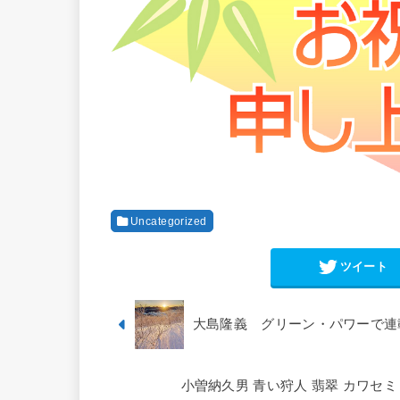
Uncategorized
ツイート
大島隆義 グリーン・パワーで連
小曽納久男 青い狩人 翡翠 カワセミ 202