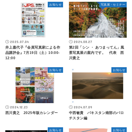
お知らせ
写真展・セミナー
2025.07.04
2024.08.27
井上嘉代子『会員写真家による作
第2回「シン ・ あつまってん」風
品講評会』7月19日（土）10:00-
景写真展の案内です。 代表 西
12:00
川貴之
お知らせ
お知らせ
2024.12.23
2024.07.09
西川貴之 2025年版カレンダー
中西敏貴 パキスタン南部のバロ
チスタン編
お知らせ
お知らせ