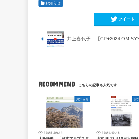
お知らせ
ツイート
井上嘉代子 【CP+2024 OM S
RECOMMEND
お知らせ
お
2025.04.14
2024.12.16
大島隆義 「日本アルプス 四
山本 学 12月18日水曜日