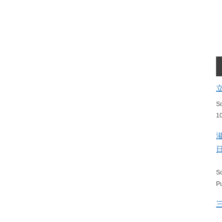
S
1
S
P