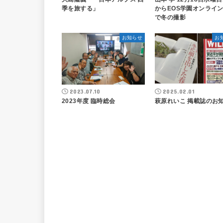
季を旅する」
からEOS学園オンライ
で冬の撮影
お知らせ
お
2023.07.10
2025.02.01
2023年度 臨時総会
萩原れいこ 掲載誌のお