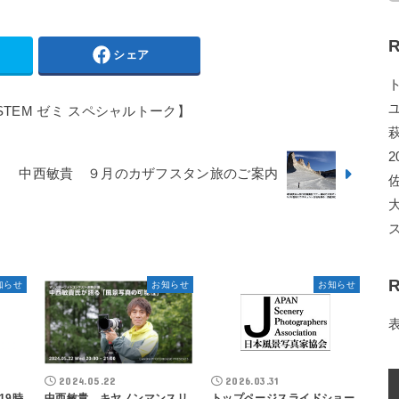
R
シェア
YSTEM ゼミ スペシャルトーク】
2
中西敏貴 ９月のカザフスタン旅のご案内
R
知らせ
お知らせ
お知らせ
2024.05.22
2026.03.31
19時
中西敏貴 キヤノンマンスリ
トップページスライドショー