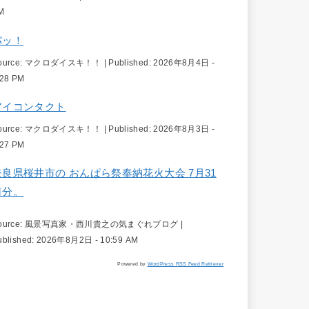
M
パッ！
ource:
マクロダイスキ！！
|
Published:
2026年8月4日 -
:28 PM
アイコンタクト
ource:
マクロダイスキ！！
|
Published:
2026年8月3日 -
:27 PM
奈良県桜井市の おんぱら祭奉納花火大会 7月31
日分。
ource:
風景写真家・西川貴之の気まぐれブログ
|
ublished:
2026年8月2日 - 10:59 AM
Powered by
WordPress RSS Feed Retriever