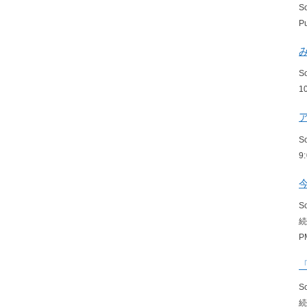
S
P
S
1
S
9
S
P
S