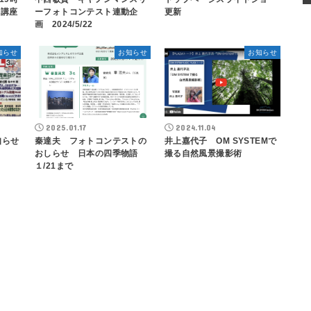
ン講座
ーフォトコンテスト連動企
更新
画 2024/5/22
知らせ
お知らせ
お知らせ
2025.01.17
2024.11.04
知らせ
秦達夫 フォトコンテストの
井上嘉代子 OM SYSTEMで
おしらせ 日本の四季物語
撮る自然風景撮影術
１/21まで