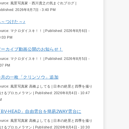
ource:
風景写真家・西川貴之の気まぐれブログ
|
ublished:
2026年8月7日 - 3:40 PM
み～つけた～♪
ource:
マクロダイスキ！！
|
Published:
2026年8月6日 -
0:03 PM
アーカイブ動画公開のお知らせ！
ource:
マクロダイスキ！！
|
Published:
2026年8月5日 -
:07 PM
今月の一枚「クリンソウ」追加
ource:
風景写真家 高橋よしてる | 日本の絶景と四季を撮り
続けるプロカメラマン
|
Published:
2026年8月4日 - 10:47
M
「BV-HEAD」自由雲台を簡易2WAY雲台に
ource:
風景写真家 高橋よしてる | 日本の絶景と四季を撮り
続けるプロカメラマン
|
Published:
2026年8月4日 - 10:30