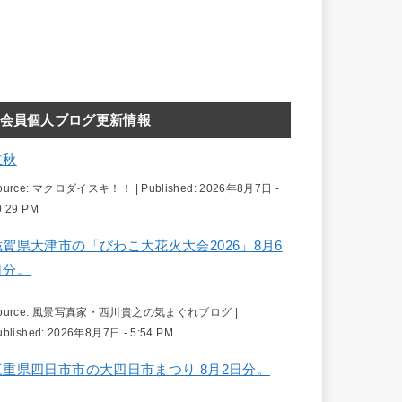
会員個人ブログ更新情報
立秋
ource:
マクロダイスキ！！
|
Published:
2026年8月7日 -
0:29 PM
滋賀県大津市の「びわこ大花火大会2026」8月6
日分。
ource:
風景写真家・西川貴之の気まぐれブログ
|
ublished:
2026年8月7日 - 5:54 PM
三重県四日市市の大四日市まつり 8月2日分。