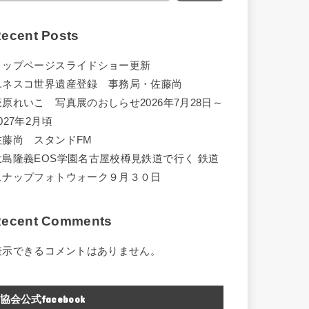
ecent Posts
トップページスライドショー更新
ユネスコ世界遺産登録 事務局・佐藤尚
萩原れいこ 写真展のおしらせ2026年7月28日～
027年2月頃
佐藤尚 スタンドFM
大島隆義EOS学園名古屋校樽見鉄道で行く 鉄道
スナップフォトウォーク９月３０日
ecent Comments
表示できるコメントはありません。
協会公式facebook