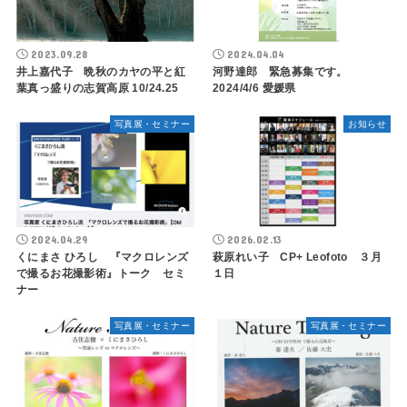
2023.09.28
2024.04.04
井上嘉代子 晩秋のカヤの平と紅
河野達郎 緊急募集です。
葉真っ盛りの志賀高原 10/24.25
2024/4/6 愛媛県
写真展・セミナー
お知らせ
2024.04.29
2026.02.13
くにまさ ひろし 『マクロレンズ
萩原れい子 CP+ Leofoto ３月
で撮るお花撮影術』トーク セミ
１日
ナー
写真展・セミナー
写真展・セミナー