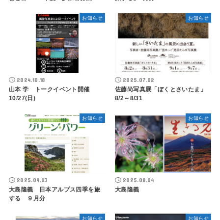
お知らせ
お知らせ
2024.10.18
2025.07.02
山本 学 トークイベント開催
佐藤尚写真展「ぼくとさいたま」
10/27(日)
8/2～8/31
お知らせ
お知らせ
2025.09.03
2025.08.04
大島隆義 日本アルプス四季を旅
大島隆義
する ９月分
お知らせ
お知らせ