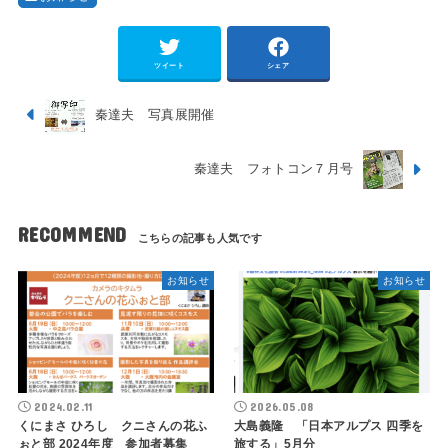
ツイート
シェア
秦達夫 写真展開催
秦達夫 フォトコン７月号
RECOMMEND
お知らせ
お知らせ
2024.02.11
2026.05.08
くにまさ ひろし クニさんの花ふ
大島義隆 「日本アルプス 四季を
ぉと部 2024年度 参加者募集
旅する」5月分