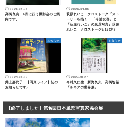
2026.03.05
2025.09.06
高橋良典 4月に行う撮影会のご案
萩原れいこ クロストーク『スト
内です。
ーリーを描く！ 「今浦友喜」と
「萩原れいこ」の風景写真』萩原
れいこ クロストーク9/18(木）
お知らせ
お知らせ
2024.06.29
2023.10.27
井上嘉代子 【写真ライフ】誌の
今村久仁生 新海良夫 高橋智裕
お知らせです♪
「ルネアの世界展」
【終了しました】第16回日本風景写真家協会展