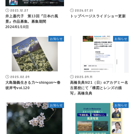
2023.12.27
2026.07.01
井上嘉代子 第13回『日本の風
トップページスライドショー更新
景』作品募集。募集期間
2024/01/10日
お知らせ
お知らせ
2025.02.09
2025.09.11
大島隆義生きる力〜shingon〜春
高橋良典9/21（日）αアカデミー名
彼岸号vol.120
古屋校にて「構図とレンズの描
写」高橋良典
お知らせ
お知らせ