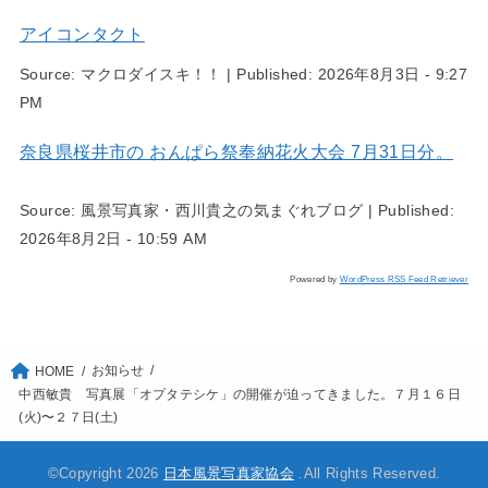
アイコンタクト
Source:
マクロダイスキ！！
|
Published:
2026年8月3日 - 9:27
PM
奈良県桜井市の おんぱら祭奉納花火大会 7月31日分。
Source:
風景写真家・西川貴之の気まぐれブログ
|
Published:
2026年8月2日 - 10:59 AM
Powered by
WordPress RSS Feed Retriever
お知らせ
HOME
中西敏貴 写真展「オプタテシケ」の開催が迫ってきました。７月１６日
(火)〜２７日(土)
©Copyright 2026
日本風景写真家協会
.All Rights Reserved.