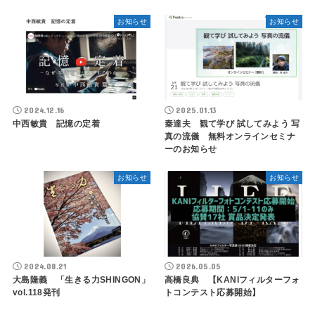
お知らせ
お知らせ
2024.12.16
2025.01.13
中西敏貴 記憶の定着
秦達夫 観て学び 試してみよう 写
真の流儀 無料オンラインセミナ
ーのお知らせ
お知らせ
お知らせ
2024.08.21
2026.05.05
大島隆義 「生きる力SHINGON」
高橋良典 【KANIフィルターフォ
vol.118発刊
トコンテスト応募開始】