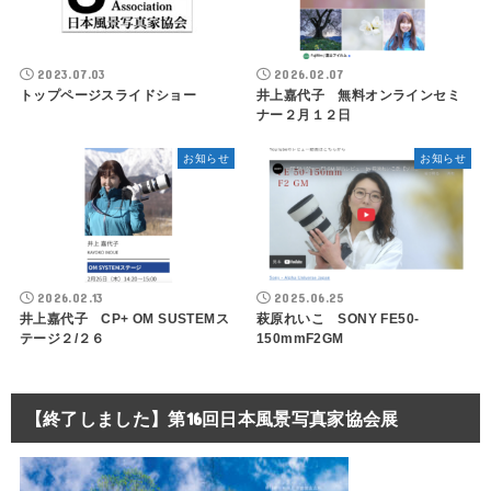
2023.07.03
2026.02.07
トップページスライドショー
井上嘉代子 無料オンラインセミ
ナー２月１２日
お知らせ
お知らせ
2026.02.13
2025.06.25
井上嘉代子 CP+ OM SUSTEMス
萩原れいこ SONY FE50-
テージ２/２６
150mmF2GM
【終了しました】第16回日本風景写真家協会展