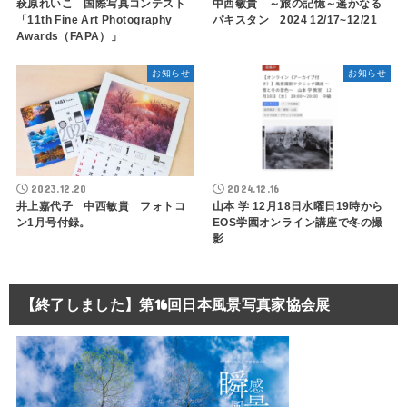
萩原れいこ 国際写真コンテスト
中西敏貴 ～旅の記憶～遥かなる
「11th Fine Art Photography
パキスタン 2024 12/17~12/21
Awards（FAPA）」
お知らせ
お知らせ
2023.12.20
2024.12.16
井上嘉代子 中西敏貴 フォトコ
山本 学 12月18日水曜日19時から
ン1月号付録。
EOS学園オンライン講座で冬の撮
影
【終了しました】第16回日本風景写真家協会展