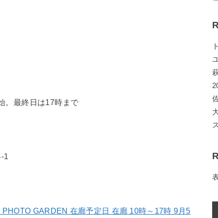
R
2
開始。最終日は17時まで
R
-1