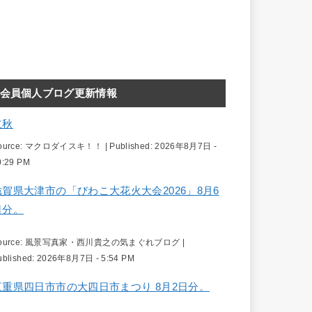
会員個人ブログ更新情報
立秋
ource:
マクロダイスキ！！
|
Published:
2026年8月7日 -
0:29 PM
滋賀県大津市の「びわこ大花火大会2026」8月6
日分。
ource:
風景写真家・西川貴之の気まぐれブログ
|
ublished:
2026年8月7日 - 5:54 PM
三重県四日市市の大四日市まつり 8月2日分。