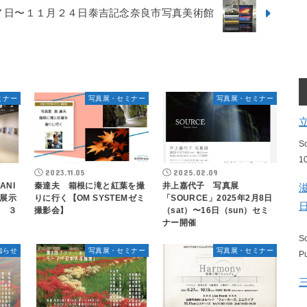
」９月７日〜１１月２４日泰吉記念奈良市写真美術館
ミナー
写真展・セミナー
写真展・セミナー
S
1
2023.11.05
2025.02.09
ANI
秦達夫 箱根に滝と紅葉を撮
井上嘉代子 写真展
展示
りに行く【OM SYSTEMゼミ
「SOURCE」2025年2月8日
 ３
撮影会】
（sat）〜16日（sun）セミ
ナー開催
S
知らせ
写真展・セミナー
写真展・セミナー
P