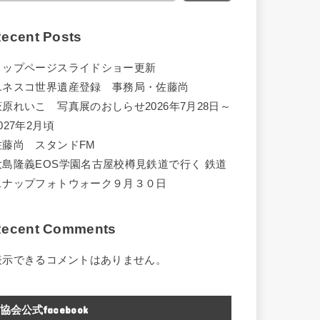
ecent Posts
トップページスライドショー更新
ユネスコ世界遺産登録 事務局・佐藤尚
萩原れいこ 写真展のおしらせ2026年7月28日～
027年2月頃
佐藤尚 スタンドFM
大島隆義EOS学園名古屋校樽見鉄道で行く 鉄道
スナップフォトウォーク９月３０日
ecent Comments
表示できるコメントはありません。
協会公式facebook