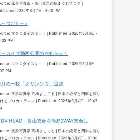
ource:
風景写真家・西川貴之の気まぐれブログ
|
ublished:
2026年8月7日 - 3:40 PM
み～つけた～♪
ource:
マクロダイスキ！！
|
Published:
2026年8月6日 -
0:03 PM
アーカイブ動画公開のお知らせ！
ource:
マクロダイスキ！！
|
Published:
2026年8月5日 -
:07 PM
今月の一枚「クリンソウ」追加
ource:
風景写真家 高橋よしてる | 日本の絶景と四季を撮り
続けるプロカメラマン
|
Published:
2026年8月4日 - 10:47
M
「BV-HEAD」自由雲台を簡易2WAY雲台に
ource:
風景写真家 高橋よしてる | 日本の絶景と四季を撮り
続けるプロカメラマン
|
Published:
2026年8月4日 - 10:30