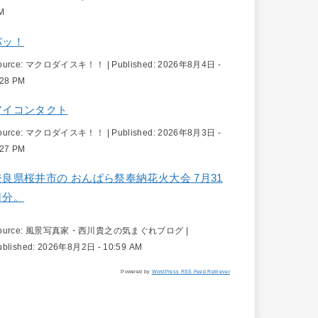
M
パッ！
ource:
マクロダイスキ！！
|
Published:
2026年8月4日 -
:28 PM
アイコンタクト
ource:
マクロダイスキ！！
|
Published:
2026年8月3日 -
:27 PM
奈良県桜井市の おんぱら祭奉納花火大会 7月31
日分。
ource:
風景写真家・西川貴之の気まぐれブログ
|
ublished:
2026年8月2日 - 10:59 AM
Powered by
WordPress RSS Feed Retriever