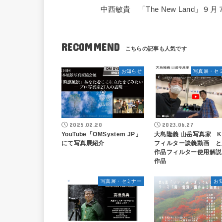
中西敏貴 「The New Land
RECOMMEND
お知らせ
写真展・セ
2025.02.20
2023.06.27
YouTube「OMSystem JP」
大島隆義 山岳写真家 K
にて写真展紹介
フィルター談義動画 と
作品フィルター使用解説
作品
写真展・セミナー
お