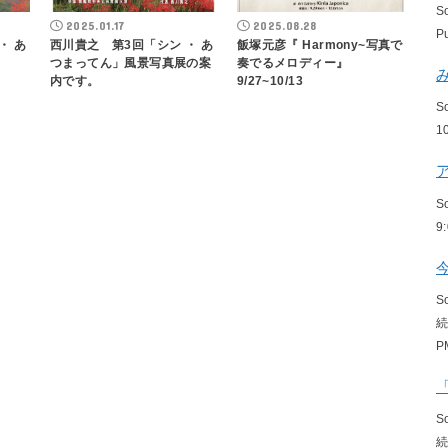
S
2025.01.17
2025.08.28
P
・ あ
西川貴之 第3回「シン ・ あ
飯塚元彦『 Harmony~写真で
つまってん」風景写真展の案
奏でるメロディー』
内です。
9/27~10/13
S
1
S
9
S
P
S