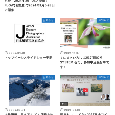
らせ 2024/1/26「地と記憶」
FLOW(名古屋)で2024年1月6-28日
に開催
お知らせ
お知らせ
2025.04.30
2023.12.07
トップページスライドショー更新
くにまさひろし 12/17(日)OM
SYSTEM ゼミ、参加申込受付中で
す！
お知らせ
お知らせ
2026.02.09
2025.08.06
大島隆義 日本アルプス 四季を旅
萩原れいこ CP＋2025富士フイ