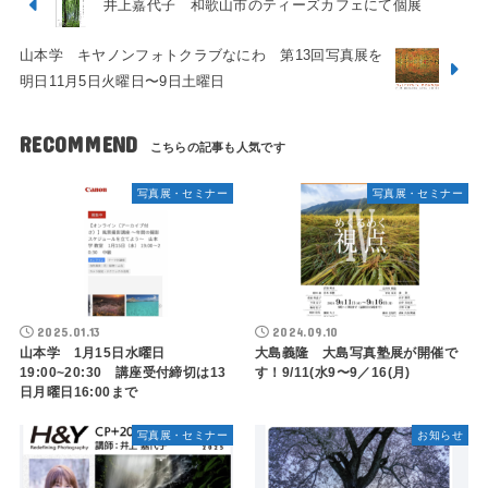
井上嘉代子 和歌山市のティーズカフェにて個展
山本学 キヤノンフォトクラブなにわ 第13回写真展を
明日11月5日火曜日〜9日土曜日
RECOMMEND
写真展・セミナー
写真展・セミナー
2025.01.13
2024.09.10
山本学 1月15日水曜日
大島義隆 大島写真塾展が開催で
19:00~20:30 講座受付締切は13
す！9/11(水9〜9／16(月)
日月曜日16:00まで
写真展・セミナー
お知らせ