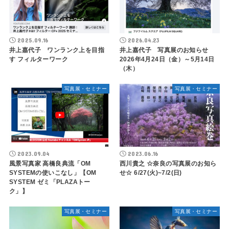
2025.09.16
2026.04.23
井上嘉代子 ワンランク上を目指
井上嘉代子 写真展のお知らせ
す フィルターワーク
2026年4月24日（金）～5月14日
（木）
写真展・セミナー
写真展・セミナー
2023.09.04
2023.06.16
風景写真家 高橋良典流「OM
西川貴之 ☆奈良の写真展のお知ら
SYSTEMの使いこなし」【OM
せ☆ 6/27(火)~7/2(日)
SYSTEM ゼミ「PLAZAトー
ク」】
写真展・セミナー
写真展・セミナー