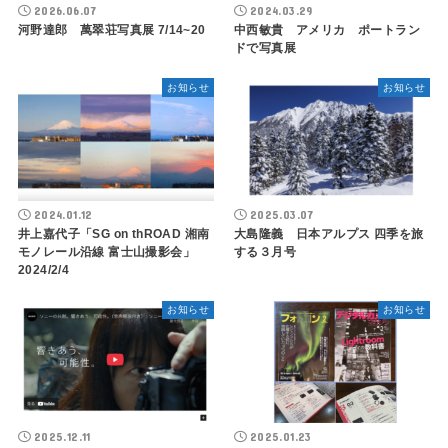
2026.06.07
2024.03.29
河野達郎 萬翠荘写真展 7/14~20
中西敏貴 アメリカ ポートラン
ドで写真展
お知らせ
お知らせ
2024.01.12
2025.03.07
井上嘉代子「SG on thROAD 湘南
大島隆義 日本アルプス 四季を旅
モノレール沿線 富士山撮影会」
する３月号
2024/2/4
お知らせ
お知らせ
2025.12.11
2025.01.23