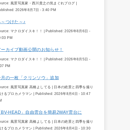
ource:
風景写真家・西川貴之の気まぐれブログ
|
ublished:
2026年8月7日 - 3:40 PM
み～つけた～♪
ource:
マクロダイスキ！！
|
Published:
2026年8月6日 -
0:03 PM
アーカイブ動画公開のお知らせ！
ource:
マクロダイスキ！！
|
Published:
2026年8月5日 -
:07 PM
今月の一枚「クリンソウ」追加
ource:
風景写真家 高橋よしてる | 日本の絶景と四季を撮り
続けるプロカメラマン
|
Published:
2026年8月4日 - 10:47
M
「BV-HEAD」自由雲台を簡易2WAY雲台に
ource:
風景写真家 高橋よしてる | 日本の絶景と四季を撮り
続けるプロカメラマン
|
Published:
2026年8月4日 - 10:30