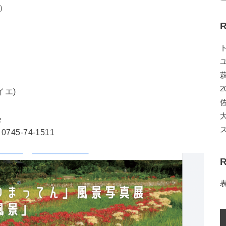
日）
R
2
イエ)
0745-74-1511
R