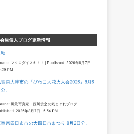
会員個人ブログ更新情報
立秋
ource:
マクロダイスキ！！
|
Published:
2026年8月7日 -
0:29 PM
滋賀県大津市の「びわこ大花火大会2026」8月6
日分。
ource:
風景写真家・西川貴之の気まぐれブログ
|
ublished:
2026年8月7日 - 5:54 PM
三重県四日市市の大四日市まつり 8月2日分。