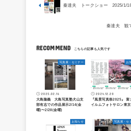
秦達夫 トークショー 2025/1/18
秦達夫 観て学
RECOMMEND
写真展・セミナー
お
2025.02.16
2024.12.28
大島隆義 大島写真塾犬山支
『風景写真祭2025』 富
部有志での作品展示2/14(金
イルムフォトサロン東京
曜)〜2/28(金曜)
お知らせ
写真展・セ