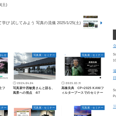
(土)
び 試してみよう 写真の流儀 2025/1/25(土)
S
知らせ
写真展・セミナー
写真展・セミナー
1
2024.04.04
2025.03.11
士フ
写真家中西敏貴さんと語る、
高橋良典 CP+2025 KANIフ
S
風景への視点 4/7
ィルターブースでのセミナー
P
ミナー
写真展・セミナー
写真展・セミナー