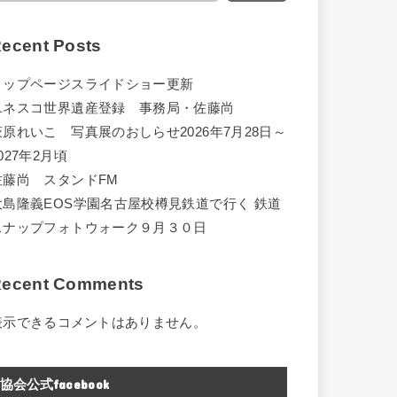
ecent Posts
トップページスライドショー更新
ユネスコ世界遺産登録 事務局・佐藤尚
萩原れいこ 写真展のおしらせ2026年7月28日～
027年2月頃
佐藤尚 スタンドFM
大島隆義EOS学園名古屋校樽見鉄道で行く 鉄道
スナップフォトウォーク９月３０日
ecent Comments
表示できるコメントはありません。
協会公式facebook