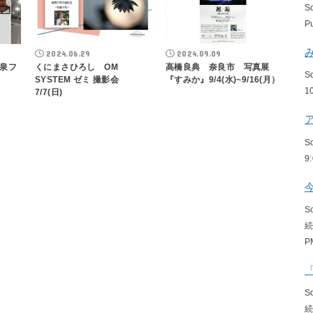
S
P
2024.06.29
2024.09.09
泉フ
くにまさひろし OM
高橋良典 奈良市 写真展
S
SYSTEM ゼミ 撮影会
『すみか』9/4(水)~9/16(月）
1
7/7(日)
S
9
S
P
S