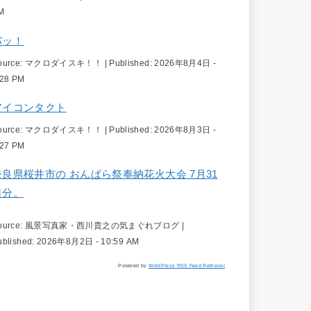
M
パッ！
ource:
マクロダイスキ！！
|
Published:
2026年8月4日 -
:28 PM
アイコンタクト
ource:
マクロダイスキ！！
|
Published:
2026年8月3日 -
:27 PM
奈良県桜井市の おんぱら祭奉納花火大会 7月31
日分。
ource:
風景写真家・西川貴之の気まぐれブログ
|
ublished:
2026年8月2日 - 10:59 AM
Powered by
WordPress RSS Feed Retriever