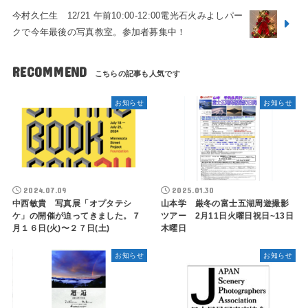
今村久仁生 12/21 午前10:00-12:00電光石火みよしパー
クで今年最後の写真教室。参加者募集中！
RECOMMEND
お知らせ
お知らせ
2024.07.09
2025.01.30
中西敏貴 写真展「オプタテシ
山本学 厳冬の富士五湖周遊撮影
ケ」の開催が迫ってきました。７
ツアー 2月11日火曜日祝日~13日
月１６日(火)〜２７日(土)
木曜日
お知らせ
お知らせ