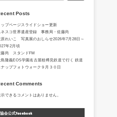
ecent Posts
トップページスライドショー更新
ユネスコ世界遺産登録 事務局・佐藤尚
萩原れいこ 写真展のおしらせ2026年7月28日～
027年2月頃
佐藤尚 スタンドFM
大島隆義EOS学園名古屋校樽見鉄道で行く 鉄道
スナップフォトウォーク９月３０日
ecent Comments
表示できるコメントはありません。
協会公式facebook