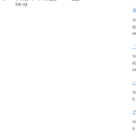
7/2~13
S
P
S
P
S
8
S
9