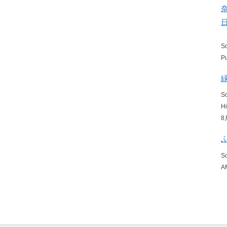
S
P
S
H
8
S
A