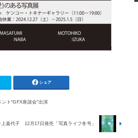
シェア
ベント“GFX座談会”出演
井上嘉代子 12月17日発売「写真ライフ冬号」