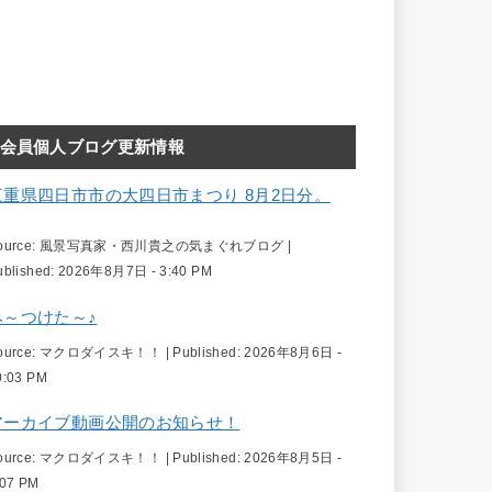
会員個人ブログ更新情報
三重県四日市市の大四日市まつり 8月2日分。
ource:
風景写真家・西川貴之の気まぐれブログ
|
ublished:
2026年8月7日 - 3:40 PM
み～つけた～♪
ource:
マクロダイスキ！！
|
Published:
2026年8月6日 -
0:03 PM
アーカイブ動画公開のお知らせ！
ource:
マクロダイスキ！！
|
Published:
2026年8月5日 -
:07 PM