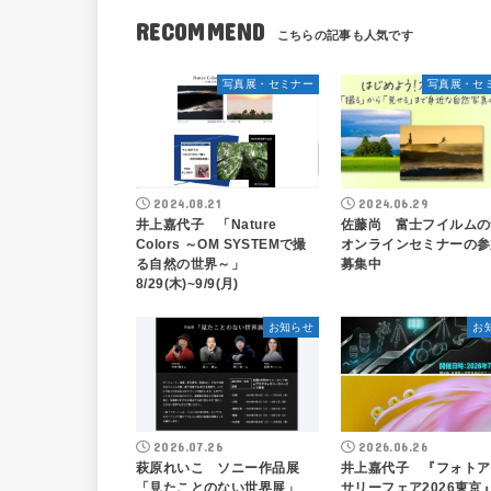
RECOMMEND
写真展・セミナー
写真展・セ
2024.08.21
2024.06.29
井上嘉代子 「Nature
佐藤尚 富士フイルムの
Colors ～OM SYSTEMで撮
オンラインセミナーの参
る自然の世界～」
募集中
8/29(木)~9/9(月)
お知らせ
お
2026.07.26
2026.06.26
萩原れいこ ソニー作品展
井上嘉代子 『フォトア
「見たことのない世界展」
サリーフェア2026東京