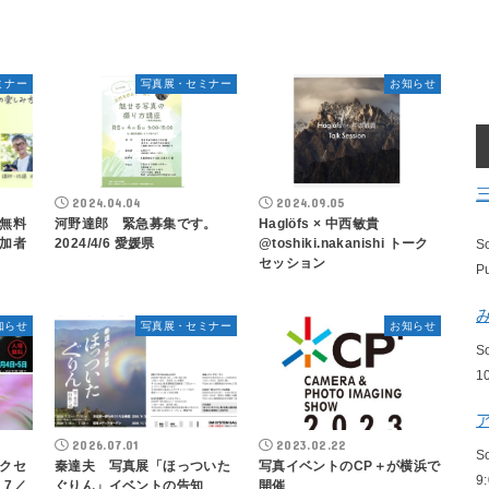
ミナー
写真展・セミナー
お知らせ
2024.04.04
2024.09.05
無料
河野達郎 緊急募集です。
Haglöfs × 中西敏貴
加者
2024/4/6 愛媛県
@toshiki.nakanishi トーク
S
セッション
P
知らせ
写真展・セミナー
お知らせ
S
1
2026.07.01
2023.02.22
S
クセ
秦達夫 写真展「ほっついた
写真イベントのCP＋が横浜で
9
』7／
ぐりん」イベントの告知
開催