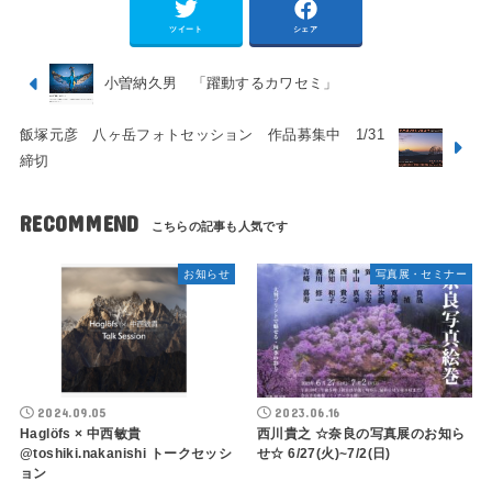
ツイート
シェア
小曽納久男 「躍動するカワセミ」
飯塚元彦 八ヶ岳フォトセッション 作品募集中 1/31
締切
RECOMMEND
お知らせ
写真展・セミナー
2024.09.05
2023.06.16
Haglöfs × 中西敏貴
西川貴之 ☆奈良の写真展のお知ら
@toshiki.nakanishi トークセッシ
せ☆ 6/27(火)~7/2(日)
ョン