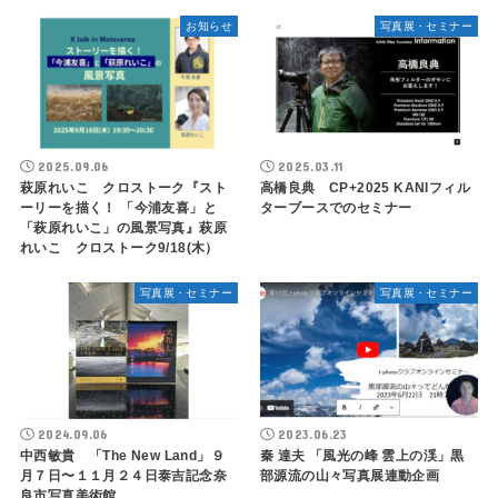
お知らせ
写真展・セミナー
2025.09.06
2025.03.11
萩原れいこ クロストーク『スト
高橋良典 CP+2025 KANIフィル
ーリーを描く！ 「今浦友喜」と
ターブースでのセミナー
「萩原れいこ」の風景写真』萩原
れいこ クロストーク9/18(木）
写真展・セミナー
写真展・セミナー
2024.09.06
2023.06.23
中西敏貴 「The New Land」９
秦 達夫 「風光の峰 雲上の渓」黒
月７日〜１１月２４日泰吉記念奈
部源流の山々写真展連動企画
良市写真美術館