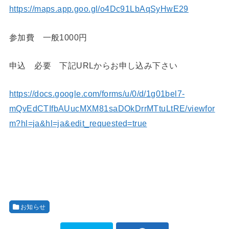
https://maps.app.goo.gl/o4Dc91LbAqSyHwE29
参加費 一般1000円
申込 必要 下記URLからお申し込み下さい
https://docs.google.com/forms/u/0/d/1g01bel7-
mQvEdCTIfbAUucMXM81saDOkDrrMTtuLtRE/viewfor
m?hl=ja&hl=ja&edit_requested=true
お知らせ