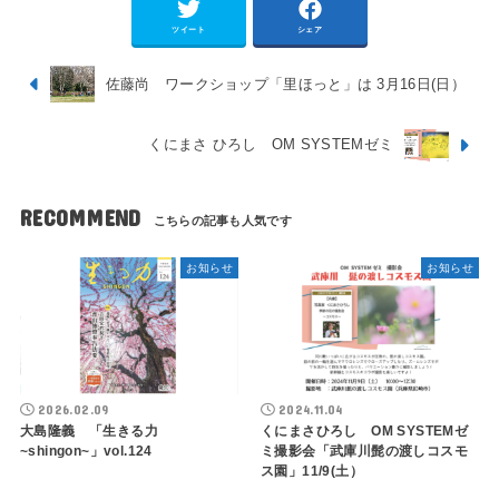
ツイート
シェア
佐藤尚 ワークショップ「里ほっと」は 3月16日(日）
くにまさ ひろし OM SYSTEMゼミ
RECOMMEND
お知らせ
お知らせ
2026.02.09
2024.11.04
大島隆義 「生きる力
くにまさひろし OM SYSTEMゼ
~shingon~」vol.124
ミ撮影会「武庫川髭の渡しコスモ
ス園」11/9(土）