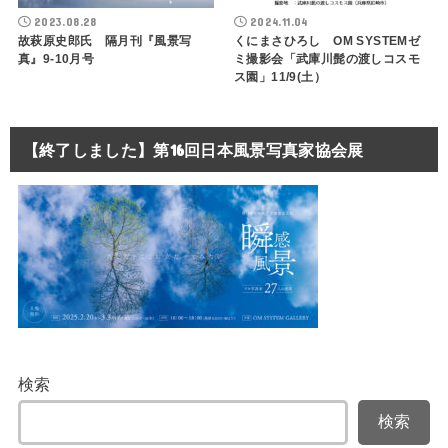
2023.08.28
2024.11.04
故萩原史郎氏 隔月刊『風景写
くにまさひろし OM SYSTEMゼ
真』9-10月号
ミ撮影会「武庫川髭の渡しコスモ
ス園」11/9(土）
【終了しました】第16回日本風景写真家協会展
検索
検索