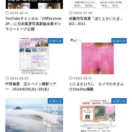
2025.03.31
2025.07.02
YouTubeチャンネル「OMSystem
佐藤尚写真展「ぼくとさいたま」
JP」に日本風景写真家協会展ギャ
8/2～8/31
ラリートーク公開
お知らせ
お知らせ
2024.06.29
2025.08.17
中西敏貴 北スペイン撮影ツア
くにまさひろし カメラのキタム
ー 2024/8/20(火)~28(水)
ラShaSha掲載
お知らせ
お知らせ