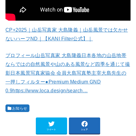
CP+2025｜山岳写真家 大島隆義｜山岳風景では欠かせ
ないハーフND｜【KANI Filter公式】｜
プロフィール山岳写真家 大島隆義日本各地の山岳地帯
ならではの自然風景や山のある風景など四季を通じて撮
影日本風景写真家協会 会員大島写真塾主宰大島先生の
一押しフィルター●Premium Medium GND
0.9https://www.loca.design/search…
お知らせ
ツイート
シェア