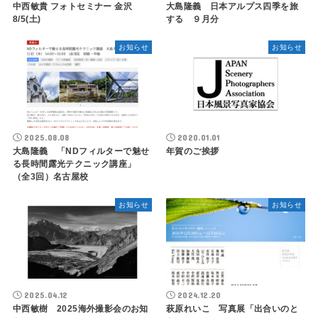
中西敏貴 フォトセミナー 金沢
大島隆義 日本アルプス四季を旅
8/5(土)
する ９月分
お知らせ
お知らせ
2025.08.08
2020.01.01
大島隆義 「NDフィルターで魅せ
年賀のご挨拶
る長時間露光テクニック講座」
（全3回）名古屋校
お知らせ
お知らせ
2025.04.12
2024.12.20
中西敏樹 2025海外撮影会のお知
萩原れいこ 写真展「出合いのと