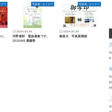
ミナー
写真展・セミナー
写真展・セミナー
2024.04.04
2024.07.09
ri」
河野達郎 緊急募集です。
秦達夫 写真展開催
2024/4/6 愛媛県
S
9
S
P
S