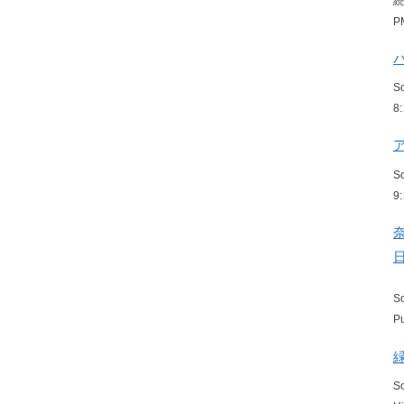
P
S
8
S
9
S
P
S