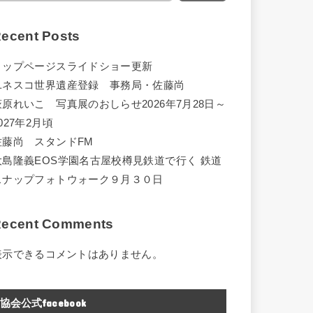
ecent Posts
トップページスライドショー更新
ユネスコ世界遺産登録 事務局・佐藤尚
萩原れいこ 写真展のおしらせ2026年7月28日～
027年2月頃
佐藤尚 スタンドFM
大島隆義EOS学園名古屋校樽見鉄道で行く 鉄道
スナップフォトウォーク９月３０日
ecent Comments
表示できるコメントはありません。
協会公式facebook