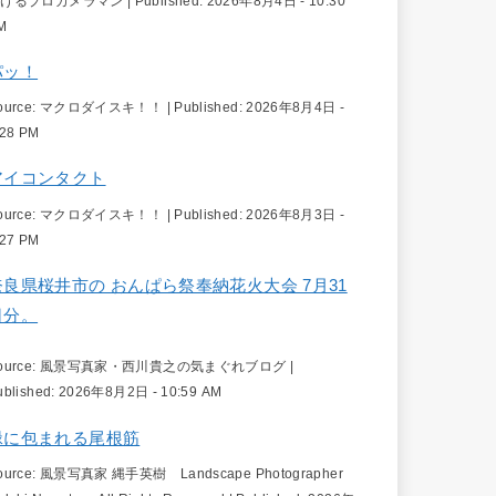
続けるプロカメラマン
|
Published:
2026年8月4日 - 10:30
M
パッ！
ource:
マクロダイスキ！！
|
Published:
2026年8月4日 -
:28 PM
アイコンタクト
ource:
マクロダイスキ！！
|
Published:
2026年8月3日 -
:27 PM
奈良県桜井市の おんぱら祭奉納花火大会 7月31
日分。
ource:
風景写真家・西川貴之の気まぐれブログ
|
ublished:
2026年8月2日 - 10:59 AM
緑に包まれる尾根筋
ource:
風景写真家 縄手英樹 Landscape Photographer