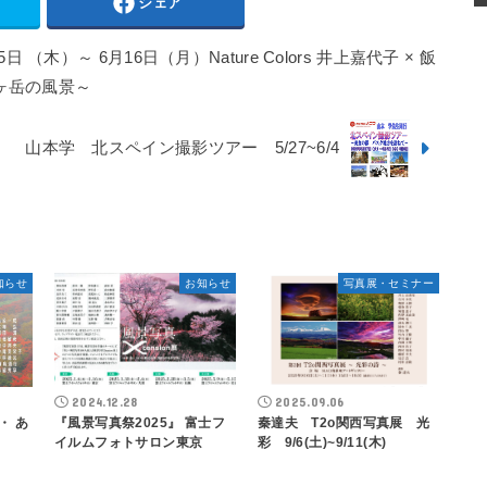
シェア
 （木）～ 6月16日（月）Nature Colors 井上嘉代子 × 飯
八ヶ岳の風景～
山本学 北スペイン撮影ツアー 5/27~6/4
知らせ
お知らせ
写真展・セミナー
2024.12.28
2025.09.06
・ あ
『風景写真祭2025』 富士フ
秦達夫 T2o関西写真展 光
イルムフォトサロン東京
彩 9/6(土)~9/11(木)