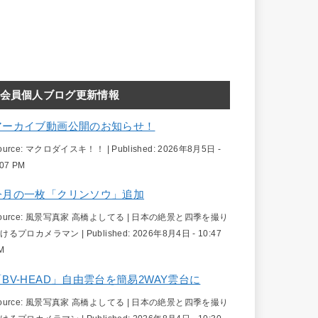
会員個人ブログ更新情報
アーカイブ動画公開のお知らせ！
ource:
マクロダイスキ！！
|
Published:
2026年8月5日 -
:07 PM
今月の一枚「クリンソウ」追加
ource:
風景写真家 高橋よしてる | 日本の絶景と四季を撮り
続けるプロカメラマン
|
Published:
2026年8月4日 - 10:47
M
「BV-HEAD」自由雲台を簡易2WAY雲台に
ource:
風景写真家 高橋よしてる | 日本の絶景と四季を撮り