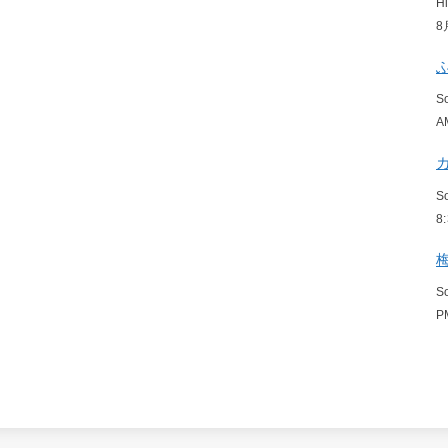
H
8
S
A
S
8
S
P