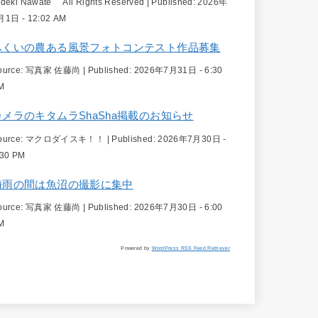
ideki Nawate All Rights Reserved
|
Published:
2026年
月1日 - 12:02 AM
ふくいの農ある風景フォトコンテスト作品募集
ource:
写真家 佐藤尚
|
Published:
2026年7月31日 - 6:30
M
カメラのキタムラShaSha掲載のお知らせ
ource:
マクロダイスキ！！
|
Published:
2026年7月30日 -
:30 PM
梅雨の間は魚沼の撮影に集中
ource:
写真家 佐藤尚
|
Published:
2026年7月30日 - 6:00
M
Powered by
WordPress RSS Feed Retriever