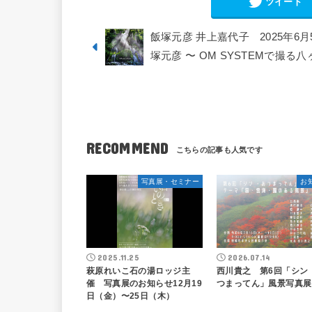
ツイート
飯塚元彦 井上嘉代子 2025年6月5日
塚元彦 〜 OM SYSTEMで撮る
RECOMMEND
写真展・セミナー
お
2025.11.25
2026.07.14
萩原れいこ石の湯ロッジ主
西川貴之 第6回「シン 
催 写真展のお知らせ12月19
つまってん」風景写真展
日（金）〜25日（木）