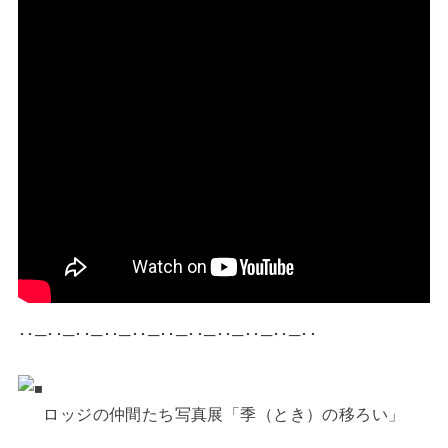
･･─･･─･･─･･─･･─･･─･･─･･─･･─･･─･･
ロッジの仲間たち写真展「季（とき）の移ろい」