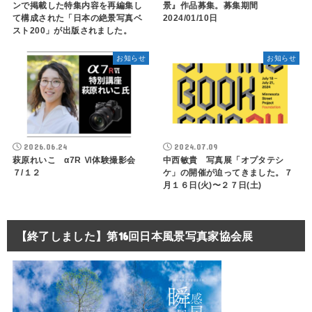
ンで掲載した特集内容を再編集し
景』作品募集。募集期間
て構成された「日本の絶景写真ベ
2024/01/10日
スト200」が出版されました。
お知らせ
お知らせ
2026.06.24
2024.07.09
萩原れいこ α7R Ⅵ体験撮影会
中西敏貴 写真展「オプタテシ
７/１２
ケ」の開催が迫ってきました。７
月１６日(火)〜２７日(土)
【終了しました】第16回日本風景写真家協会展