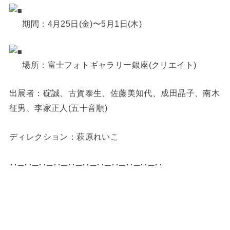
期間：4月25日(金)〜5月1日(木)
場所：富士フォトギャラリー銀座(クリエイト)
出展者：碇誠、古賀泰生、佐藤美知代、成田晶子、南木
征男、李家正人(五十音順)
ディレクション：萩原れいこ
･･─･･─･･─･･─･･─･･─･･─･･─･･─･･─･･