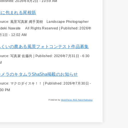
ublished:
2026年8月2日 - 10:59 AM
緑に包まれる尾根筋
ource:
風景写真家 縄手英樹 Landscape Photographer
ideki Nawate All Rights Reserved
|
Published:
2026年
月1日 - 12:02 AM
ふくいの農ある風景フォトコンテスト作品募集
ource:
写真家 佐藤尚
|
Published:
2026年7月31日 - 6:30
M
カメラのキタムラShaSha掲載のお知らせ
ource:
マクロダイスキ！！
|
Published:
2026年7月30日 -
:30 PM
Powered by
WordPress RSS Feed Retriever