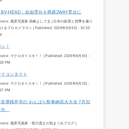
M
「BV-HEAD」自由雲台を簡易2WAY雲台に
ource:
風景写真家 高橋よしてる | 日本の絶景と四季を撮り
続けるプロカメラマン
|
Published:
2026年8月4日 - 10:30
M
パッ！
ource:
マクロダイスキ！！
|
Published:
2026年8月4日 -
:28 PM
アイコンタクト
ource:
マクロダイスキ！！
|
Published:
2026年8月3日 -
:27 PM
奈良県桜井市の おんぱら祭奉納花火大会 7月31
日分。
ource:
風景写真家・西川貴之の気まぐれブログ
|