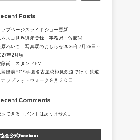
ecent Posts
トップページスライドショー更新
ユネスコ世界遺産登録 事務局・佐藤尚
萩原れいこ 写真展のおしらせ2026年7月28日～
027年2月頃
佐藤尚 スタンドFM
大島隆義EOS学園名古屋校樽見鉄道で行く 鉄道
スナップフォトウォーク９月３０日
ecent Comments
表示できるコメントはありません。
協会公式facebook