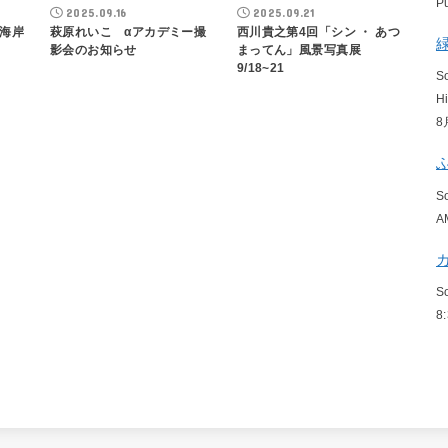
P
2025.09.16
2025.09.21
海岸
萩原れいこ αアカデミー撮
西川貴之第4回「シン ・ あつ
影会のお知らせ
まってん」風景写真展
9/18~21
S
H
8
S
A
S
8