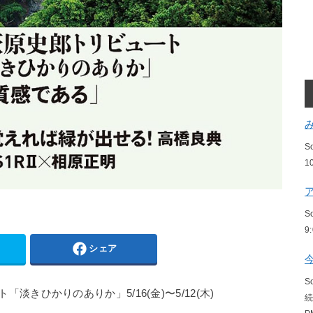
S
1
S
9
シェア
S
きひかりのありか」5/16(金)〜5/12(木)