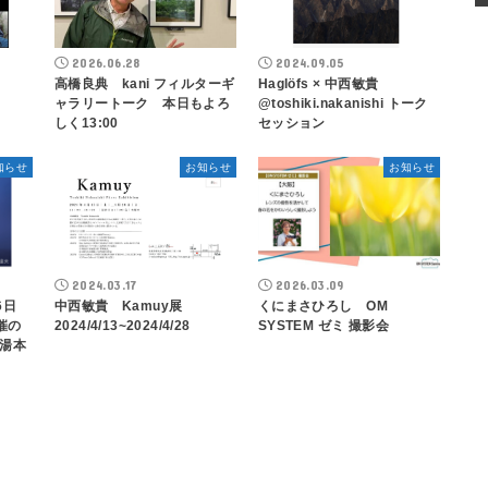
2026.06.28
2024.09.05
高橋良典 kani フィルターギ
Haglöfs × 中西敏貴
ャラリートーク 本日もよろ
@toshiki.nakanishi トーク
しく13:00
セッション
知らせ
お知らせ
お知らせ
2024.03.17
2026.03.09
6日
中西敏貴 Kamuy展
くにまさひろし OM
催の
2024/4/13~2024/4/28
SYSTEM ゼミ 撮影会
湯本