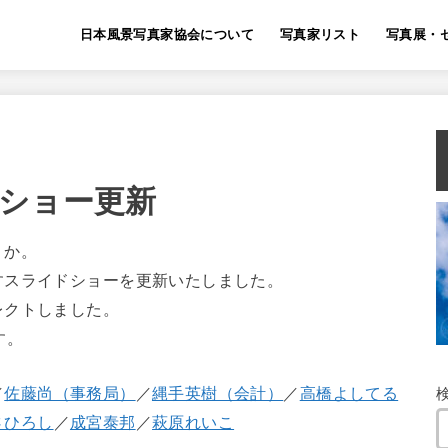
日本風景写真家協会について
写真家リスト
写真展・
ショー更新
うか。
すスライドショーを更新いたしました。
レクトしました。
す。
／
佐藤尚（事務局）
／
縄手英樹（会計）
／
高橋よしてる
さひろし
／
成宮泰邦
／
萩原れいこ