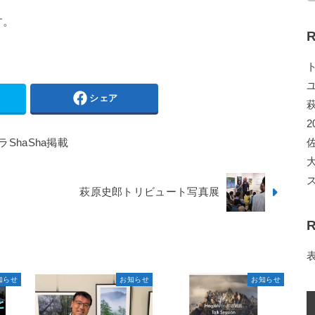
す。
R
シェア
2
ShaSha掲載
萩原史郎トリビュート写真展
R
知らせ
お知らせ
お知らせ