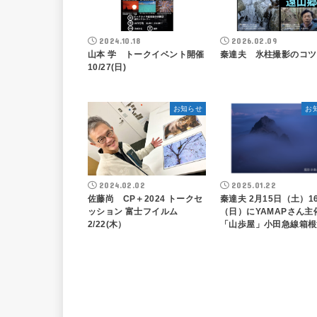
2024.10.18
2026.02.09
山本 学 トークイベント開催
秦達夫 氷柱撮影のコツ
10/27(日)
お知らせ
お
2024.02.02
2025.01.22
佐藤尚 CP＋2024 トークセ
秦達夫 2月15日（土）1
ッション 富士フイルム
（日）にYAMAPさん主
2/22(木）
「山歩屋」小田急線箱根