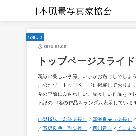
お知らせ
2025.06.02
トップページスライド
新緑の美しい季節、いかがお過ごしでしょ
このたび、トップページに掲載しておりま
今の季節にふさわしい、瑞々しい作品をセ
下記の10名の作品をランダム表示していま
山梨勝弘（名誉会長）
／
新海良夫（会長）
／
高橋良典（副会長）
／
西川貴之
／
くにま