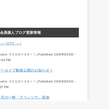
会員個人ブログ更新情報
み～つけた～♪
ource:
マクロダイスキ！！
|
Published:
2026年8月6日 -
0:03 PM
アーカイブ動画公開のお知らせ！
ource:
マクロダイスキ！！
|
Published:
2026年8月5日 -
:07 PM
今月の一枚「クリンソウ」追加
ource:
風景写真家 高橋よしてる | 日本の絶景と四季を撮り