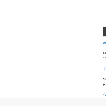
S
1
S
9
S