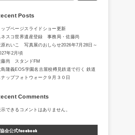
ecent Posts
トップページスライドショー更新
ユネスコ世界遺産登録 事務局・佐藤尚
萩原れいこ 写真展のおしらせ2026年7月28日～
027年2月頃
佐藤尚 スタンドFM
大島隆義EOS学園名古屋校樽見鉄道で行く 鉄道
スナップフォトウォーク９月３０日
ecent Comments
表示できるコメントはありません。
協会公式facebook