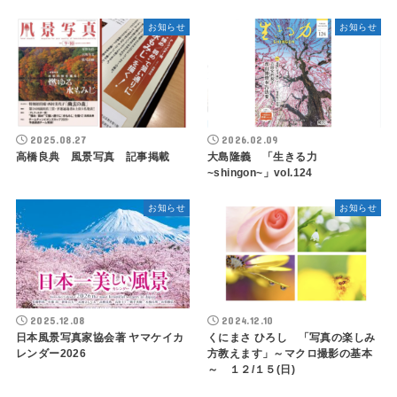
お知らせ
お知らせ
2025.08.27
2026.02.09
高橋良典 風景写真 記事掲載
大島隆義 「生きる力
~shingon~」vol.124
お知らせ
お知らせ
2025.12.08
2024.12.10
日本風景写真家協会著 ヤマケイカ
くにまさ ひろし 「写真の楽しみ
レンダー2026
方教えます」～マクロ撮影の基本
～ １２/１５(日)