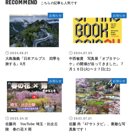
RECOMMEND
お知らせ
お知らせ
2024.08.21
2024.07.09
大島隆義「日本アルプス 四季を
中西敏貴 写真展「オプタテシ
旅する」8月
ケ」の開催が迫ってきました。７
月１６日(火)〜２７日(土)
お知らせ
お知らせ
2025.04.12
2023.07.21
佐藤尚 YouTube 埼玉・比企丘
佐藤 尚「47サトタビ」、素敵な写
陵 春の花 X 雨
真集です！