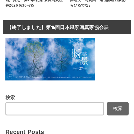
西川貴之 第15回記念 奈良写真絵
秦達夫 写真集『遠山郷霜月祭あ
巻2026 6/30~7/5
らびるでな』
【終了しました】第16回日本風景写真家協会展
検索
検索
Recent Posts