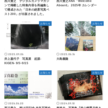
西川貴之 デジタルカメラマガジ
西川貴之ANA「Welcome
ンで掲載した特集内容を再編集し
Aboard」 2025年 カレンダー
て構成された「日本の絶景写真ベ
スト200」が出版されました。
お知らせ
お知らせ
2025.09.06
2025.06.16
井上嘉代子 写真展 起源-
大島義隆
KIGEN- 9/5~9/15
お知らせ
お知らせ
2026.06.20
2024.09.10