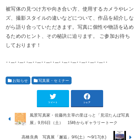
被写体の見つけ方や向き合い方、使用するカメラやレン
ズ、撮影スタイルの違いなどについて、作品を紹介しな
がら語り合っていただきます。写真に個性や物語を込め
るためのヒント、その秘訣に迫ります。 ご参加お待ち
しております！
･･─･･─･･─･･─･･─･･─･･─･･─･･─･･─･･─･･
お知らせ
写真展・セミナー
ツイート
シェア
風景写真家・佐藤尚主宰の里ほっと「見沼たんぼ写真
展」9月6日（土） 15時からギャラリートーク
高橋良典 写真展「邂逅」9/6(土）〜9/17(水)