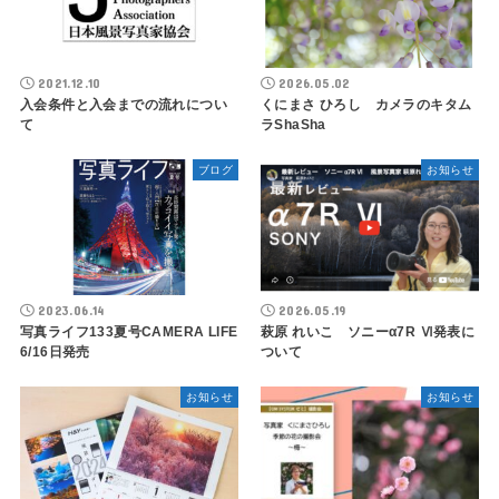
2021.12.10
2026.05.02
入会条件と入会までの流れについ
くにまさ ひろし カメラのキタム
て
ラShaSha
ブログ
お知らせ
2023.06.14
2026.05.19
写真ライフ133夏号CAMERA LIFE
萩原 れいこ ソニーα7R Ⅵ発表に
6/16日発売
ついて
お知らせ
お知らせ